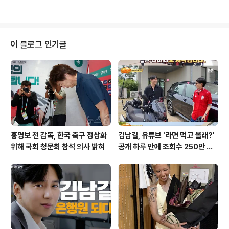
니다. 이로 인해 기소청을 설립하고 중..
회적으로 큰 논란을 일으키고 있습니다. 학생 A 씨는 과제
전의 일환으로 교내에 혐오성 짙은 그림 4개를 전시했으
며, 이는 단순한 개인의 표현을 넘어 사회적 책임을 다하지
않은 행위로 비판받고 있습니다. 전시된 작품의 충격적인
이 블로그 인기글
내용A 씨는 욱일기를 위에 태극기를 그려 넣은 그림과 함
께 '조선은 도덕 쟁탈전을 벌이는 유일한 나라. 나는 외친
다. 예쁜 아이돌과 예쁜 여배우 그리고 예쁜 길거리 여자 모
두를 임신시켜 유전자 남기고 싶다'라는 글을 적었습니다.
이러한 발언은 많은 학생들에..
홍명보 전 감독, 한국 축구 정상화
김남길, 유튜브 '라면 먹고 올래?'
위해 국회 청문회 참석 의사 밝혀
공개 하루 만에 조회수 250만 돌
파하며 화제성 입증