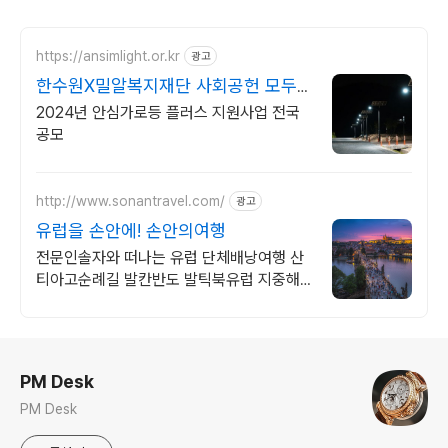
https://ansimlight.or.kr
광고
한수원X밀알복지재단 사회공헌 모두
가 안전한 세상!
2024년 안심가로등 플러스 지원사업 전국
공모
http://www.sonantravel.com/
광고
유럽을 손안에! 손안의여행
전문인솔자와 떠나는 유럽 단체배낭여행 산
티아고순례길 발칸반도 발틱북유럽 지중해
여행 유럽을 손안에! 발칸반도 북유럽 지중해
남부유럽 동유럽 세미팩제공
로그 정보
PM Desk
PM Desk