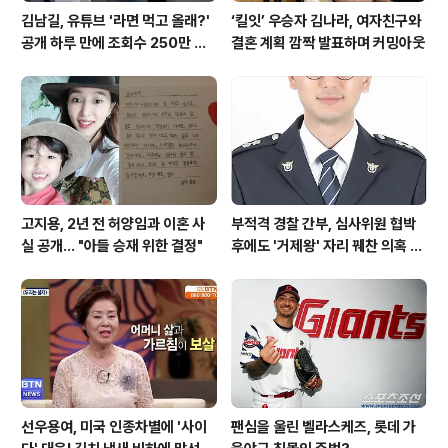
김남길, 유튜브 '라면 먹고 올래?'
‘킬잇’ 우승자 김나라, 여자친구와
공개 하루 만에 조회수 250만 돌
결혼 계획 깜짝 발표하며 커밍아웃
파하며 화제성 입증
고지용, 2년 전 허양임과 이혼 사
부적격 경찰 간부, 심사위원 협박
실 공개… "아들 승재 위한 결정"
후에도 '거제왕' 자리 꿰찬 의혹 진
상 규명
선우용여, 미국 인종차별에 '사이
팬심을 울린 벨라스케즈, 롯데 가