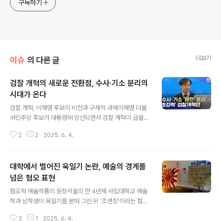
구독하기
더보기
이슈
의 다른 글
검찰 개혁의 새로운 전환점, 수사·기소 분리의
시대가 온다
글 내용
검찰 개혁, 이재명 후보의 비전과 구체적 과제이재명 더불
어민주당 후보가 대통령에 당선되면서 검찰 개혁이 급물살
을 타게 되었습니다. 그는 공개한 공약집에서 “검찰 개혁을
2
2
2025. 6. 4.
완성하겠다”며 “수사·기소를 분리하고 수사기관의 전문성
을 확보하겠다”고 강조했습니다. 이는 단순한 구호가 아닌,
국가의 형벌권이 한 기관에 집중되지 않도록 하겠다는 확
대학에서 벌어진 욱일기 논란, 예술의 경계를
고한 의지를 담고 있습니다. 예를 들어, 수사권은 경찰에,
기소권은 검찰에 분산시키는 방식으로 진행될 예정입니다.
넘은 혐오 표현
글 내용
이는 문재인 정부 시절부터 지속적으로 추진되어 온 검찰
혐오적 예술작품의 등장서울의 한 4년제 사립대학교 예술
개혁 방안과 일맥상통합니다. 수사·기소 분리의 필요성과
학과 남학생이 욱일기를 본떠 그린 뒤 '조센징'이라는 혐오
그 배경검찰의 수사·기소 분리는 현재 검찰이 기소를 전제
발언과 함께 여자들을 임신시키겠다는 주장을 해 공분을
로 무리한 수사를 남발한다는 비판적 인식에서 비롯되었습
3
1
2025. 6. 4.
사고 있습니다. 이 사건은 단순한 예술작품 전시를 넘어, 사