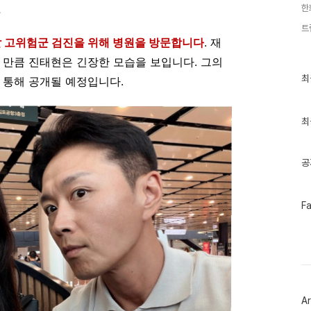
표
한
트
발 고위험군 검진을 위해 병원을 방문합니다
. 재
 만큼 진태현은 긴장한 모습을 보입니다. 그의
최
최
 통해 공개될 예정입니다.
근
글
과
인
최
기
글
공
페
F
이
스
북
트
위
터
플
러
Ar
그