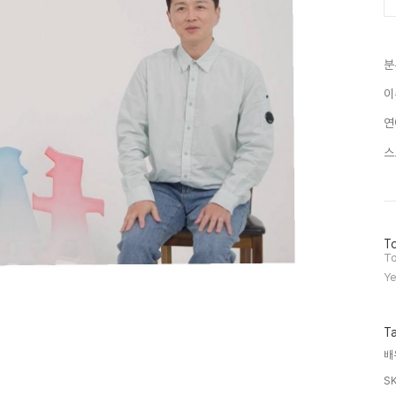
분
이
연
스
방
To
문
To
자
Ye
수
T
배
S