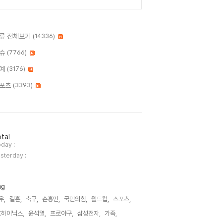
류 전체보기
(14336)
슈
(7766)
예
(3176)
포츠
(3393)
tal
day :
sterday :
ag
우,
결혼,
축구,
손흥민,
국민의힘,
월드컵,
스포츠,
K하이닉스,
윤석열,
프로야구,
삼성전자,
가족,