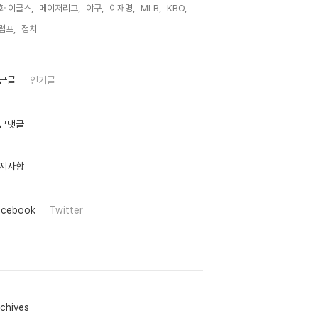
화 이글스,
메이저리그,
야구,
이재명,
MLB,
KBO,
럼프,
정치,
근글
인기글
근댓글
지사항
acebook
Twitter
chives