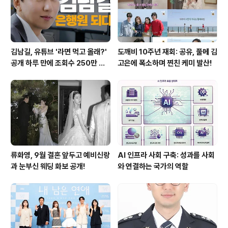
김남길, 유튜브 '라면 먹고 올래?'
도깨비 10주년 재회: 공유, 풀메 김
공개 하루 만에 조회수 250만 돌
고은에 폭소하며 찐친 케미 발산!
파하며 화제성 입증
류화영, 9월 결혼 앞두고 예비신랑
AI 인프라 사회 구축: 성과를 사회
과 눈부신 웨딩 화보 공개!
와 연결하는 국가의 역할