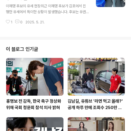
글 내용
니다. AI 영화 제작 도구 '플로우'의 강력한 기능비오3와 결
이재명 후보의 유세 현장최근 이재명 후보가 김포에서 진
합된 AI 영화 제작 도구 '플로우'는 사용자의 자연어 입력을
행한 유세에서 특이한 상황이 발생했습니다. 후보는 유권
기반으로 장면을 설정하고, 이를 이미지와 동영상으로 변
자들에게 인사하며 '저 뒤쪽 안 보여서 어떡합니까?'라며
환하는 혁신적인 기능을 제공합니다. 예를 들어, 사용자가
1
0
2025. 5. 21.
주변을 둘러보았는데, 이는 시민들과의 소통을 중요시하는
'운전 중인 ..
그의 특징을 잘 보여주었습니다. 이 후보는 방탄 유리막 뒤
에서 연설을 진행하였고, 그 과정에서 '소형 사다리'를 가져
와 더욱 가까이에서 시민들과 소통하려는 노력을 기울였습
니다. 이런 모습은 유권자와의 거리감을 줄이려는 후보의
이 블로그 인기글
의지를 엿볼 수 있게 합니다. 경호원들의 긴장감이 후보의
유세 중 경호원들은 돌발 상황에 대비하여 긴장 상태를 유
지했습니다. 후보가 유권자와 소통하는 모습은 보기 좋았
지만, 경호원들은 그의 안전을 최우선으로 생각하며 예의
주시했습니다. 특히, 민주당은 이 후보에 ..
홍명보 전 감독, 한국 축구 정상화
김남길, 유튜브 '라면 먹고 올래?'
위해 국회 청문회 참석 의사 밝혀
공개 하루 만에 조회수 250만 돌
파하며 화제성 입증