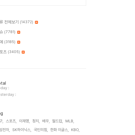
류 전체보기
(14372)
슈
(7781)
예
(3185)
포츠
(3405)
tal
day :
sterday :
ag
구,
스포츠,
이재명,
정치,
배우,
월드컵,
MLB,
성전자,
SK하이닉스,
국민의힘,
한화 이글스,
KBO,