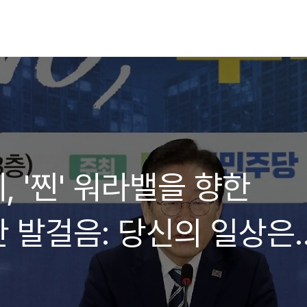
, '찐' 워라밸을 향한
 발걸음: 당신의 일상은