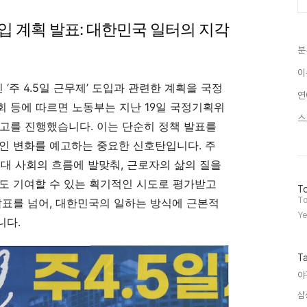
 도입 계획 발표: 대한민국 일터의 지각
분
이
주 4.5일 근무제’ 도입과 관련한 계획을 국정
연
회 등에 따르면 노동부는 지난 19일 국정기획위
스
고를 진행했습니다. 이는 단순히 정책 발표를
인 변화를 예고하는 중요한 신호탄입니다. 주
현대 사회의 흐름에 발맞춰, 근로자의 삶의 질을
도 기여할 수 있는 획기적인 시도로 평가받고
방
To
문
To
발표를 넘어, 대한민국의 일하는 방식에 근본적
자
Ye
니다.
수
T
야
삼