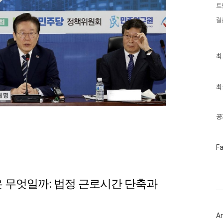
트
결
최
최
근
글
과
인
최
기
글
공
페
F
이
스
북
트
용은 무엇일까: 법정 근로시간 단축과
위
터
플
러
Ar
그