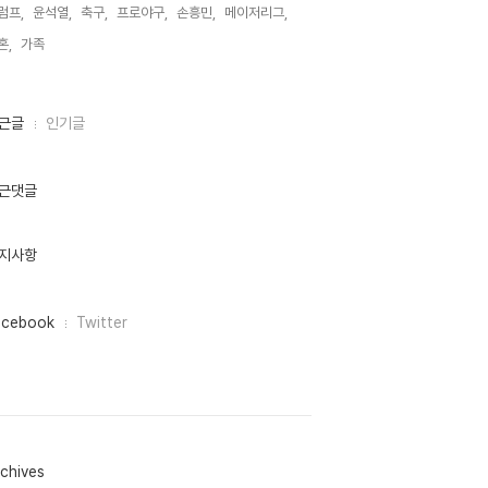
럼프,
윤석열,
축구,
프로야구,
손흥민,
메이저리그,
혼,
가족,
근글
인기글
근댓글
지사항
acebook
Twitter
chives