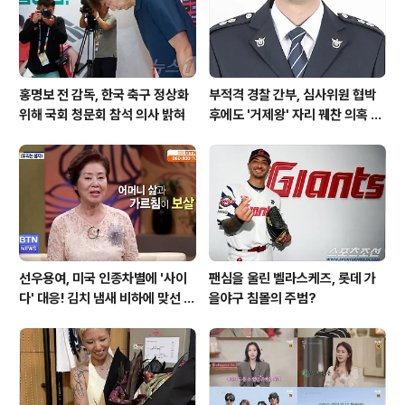
홍명보 전 감독, 한국 축구 정상화
부적격 경찰 간부, 심사위원 협박
위해 국회 청문회 참석 의사 밝혀
후에도 '거제왕' 자리 꿰찬 의혹 진
상 규명
선우용여, 미국 인종차별에 '사이
팬심을 울린 벨라스케즈, 롯데 가
다' 대응! 김치 냄새 비하에 맞선 통
을야구 침몰의 주범?
쾌한 이야기