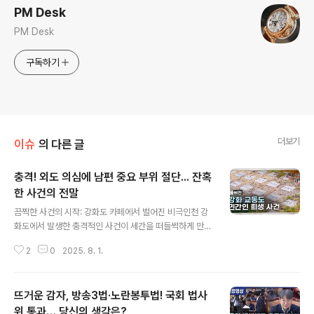
PM Desk
PM Desk
구독하기
더보기
이슈
의 다른 글
충격! 외도 의심에 남편 중요 부위 절단... 잔혹
한 사건의 전말
글 내용
끔찍한 사건의 시작: 강화도 카페에서 벌어진 비극인천 강
화도에서 발생한 충격적인 사건이 세간을 떠들썩하게 만들
었습니다. 50대 A씨가 남편 C씨의 신체 중요 부위를 흉기
2
0
2025. 8. 1.
로 훼손하여 살해하려 한 혐의로 긴급 체포되었습니다. 이
사건은 단순한 부부 싸움을 넘어, 인간의 극단적인 감정과
행동을 보여주는 잔혹한 현실을 드러냅니다. 사건 현장에
뜨거운 감자, 방송3법·노란봉투법! 국회 법사
는 A씨의 사위 B씨도 함께 있었으며, 그는 범행을 도운 혐
의로 조사를 받고 있습니다. 피해자 C씨는 다행히 생명에
위 통과… 당신의 생각은?