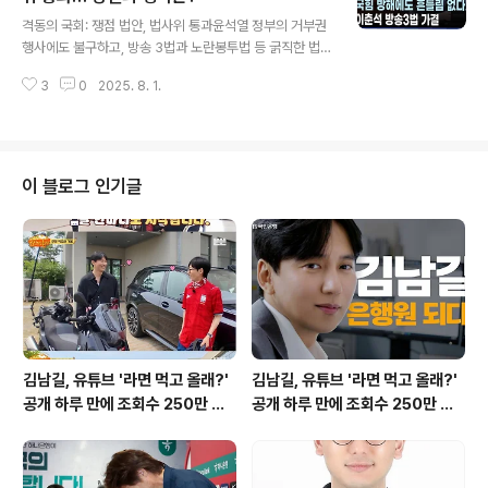
글 내용
는 지장이 없지만, 끔찍한 상처를 입고 치료를 받고 있습니
격동의 국회: 쟁점 법안, 법사위 통과윤석열 정부의 거부권
다. 사건의 전개: 도주와 체포, 그리고 드러나는 진실사건
행사에도 불구하고, 방송 3법과 노란봉투법 등 굵직한 법
발생 직후 A씨와 B씨는 현장에서 도주했지만, 신고를 받고
안들이 국회 법제사법위원회를 통과했습니다. 1일, 국회 법
출동한 경찰에 의해 자택에서 긴급 체포되었습니다. 피해
3
0
2025. 8. 1.
사위는 격렬한 논쟁 끝에 방송 3법(방송법, 방송문화진흥
자 C씨의 신고와 진술, 그..
회법, 한국교육방송공사법)과 노란봉투법(노동조합 및 노
동관계조정법 2·3조 개정안)을 의결했습니다. 이는 우리
사회의 다양한 측면에 깊은 영향을 미칠 것으로 예상됩니
다. 국회는 언제나 뜨거운 논쟁의 장이며, 이러한 법안 통과
이 블로그 인기글
는 그 열기를 더욱 고조시키는 촉매제 역할을 합니다. 이는
우리 사회의 미래를 결정짓는 중요한 순간이며, 우리 모두
의 관심을 요구합니다. 방송 3법, 무엇을 담고 있나?방송 3
법은 공영방송과 보도전문채널의 지배구조 개편을 핵심 내
용으로 합니다. 이 법안은 ..
김남길, 유튜브 '라면 먹고 올래?'
김남길, 유튜브 '라면 먹고 올래?'
공개 하루 만에 조회수 250만 돌
공개 하루 만에 조회수 250만 돌
파하며 화제성 입증
파하며 화제성 입증