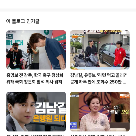
가를 견인하며, 고령층의 노동 시장 참여가 두드러지고 있
음을 보여줍니다. 통계청의 5월 고용 동향을 살펴보면, 전
체 취업자는 2천9백만 명을 약간 웃돌며, 1년 전 같은 달보
다 24만 5천 명 증가했습니다. 그러나 연령대별로 살펴보
이 블로그 인기글
면 뚜렷한 차이를 보입니다. 15~29세 청년 취업자는 15
만 명이나 감소한 반면, 60세 이상 취업자는 37만 명이나
증가했습니다. 이러한 현상은 단순히 인구 고령화의 영향
만으로 설명하기 어렵습니다. 고령층의 증가와 더불어, 은
퇴 후에도 생계를 위해 ..
홍명보 전 감독, 한국 축구 정상화
김남길, 유튜브 '라면 먹고 올래?'
위해 국회 청문회 참석 의사 밝혀
공개 하루 만에 조회수 250만 돌
파하며 화제성 입증