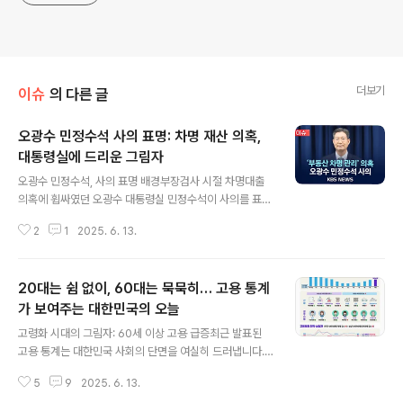
더보기
이슈
의 다른 글
오광수 민정수석 사의 표명: 차명 재산 의혹,
대통령실에 드리운 그림자
글 내용
오광수 민정수석, 사의 표명 배경부장검사 시절 차명대출
의혹에 휩싸였던 오광수 대통령실 민정수석이 사의를 표명
했습니다. 이는 대통령실 내에서 심각한 문제로 인식되고
2
1
2025. 6. 13.
있으며, 새 정부 출범 이후 고위직 낙마의 첫 사례가 될 가
능성이 제기되고 있습니다. 오 수석의 사의 표명은 대통령
실에 적지 않은 파장을 불러일으킬 것으로 예상됩니다. 사
20대는 쉼 없이, 60대는 묵묵히… 고용 통계
의 표명, 대통령에게 전달대통령실 관계자에 따르면, 오 수
석은 최근 이재명 대통령에게 사퇴 의사를 전달했습니다.
가 보여주는 대한민국의 오늘
글 내용
현재 이 대통령이 오 수석의 사의를 수용했는지 여부는 공
고령화 시대의 그림자: 60세 이상 고용 급증최근 발표된
식적으로 확인되지 않았습니다. 그러나 대통령의 결정에
고용 통계는 대한민국 사회의 단면을 여실히 드러냅니다.
따라 향후 정국에 미치는 영향이 클 것으로 보입니다. 차명
특히 60세 이상 고령 취업자가 사상 처음으로 7백만 명을
재산 의혹의 핵심 쟁점오 수석은 임명 직후부터 여러 의혹
5
9
2025. 6. 13.
넘어선 것은 주목할 만한 변화입니다. 이는 전체 취업자 증
에 시달려 왔습니다. 가장 큰 ..