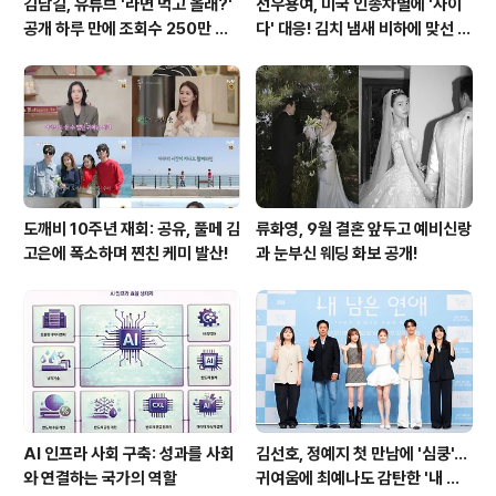
김남길, 유튜브 '라면 먹고 올래?'
선우용여, 미국 인종차별에 '사이
공개 하루 만에 조회수 250만 돌
다' 대응! 김치 냄새 비하에 맞선 통
파하며 화제성 입증
쾌한 이야기
도깨비 10주년 재회: 공유, 풀메 김
류화영, 9월 결혼 앞두고 예비신랑
고은에 폭소하며 찐친 케미 발산!
과 눈부신 웨딩 화보 공개!
AI 인프라 사회 구축: 성과를 사회
김선호, 정예지 첫 만남에 '심쿵'…
와 연결하는 국가의 역할
귀여움에 최예나도 감탄한 '내 남