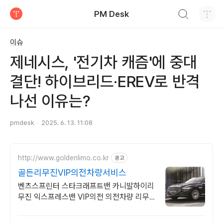
검색하기
PM Desk
티스토리
이슈
제네시스, '전기차 캐즘'에 중대
결단! 하이브리드·EREV로 반격
나선 이유는?
pmdesk
2025. 6. 13. 11:08
http://www.goldenlimo.co.kr
광고
골든리무진VIP의전차량서비스
벤츠스프린터 스타크래프트밴 카니발하이리
무진 익스프레스밴 VIP의전 의전차량 리무
진