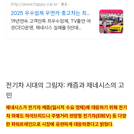
http://www.happy-car.kr
광고
2025 우수업체 우먼카 중고차는 최우
수모범업체에서!
19년연속 고객만족 최우수업체, TV출연 여
성CEO운영, 제네시스 실매물 5만대
2009~2025년 우수 고객만족 업체. 네티즌
선정 최우수 홈페이지!
전기차 시대의 그림자: 캐즘과 제네시스의 고
민
제네시스가 전기차 캐즘(일시적 수요 정체)에 대응하기 위해 전기
차 외에도 하이브리드나 주행거리 연장형 전기차(EREV) 등 다양
한 파워트레인으로 시장에 유연하게 대응하겠다고 밝혔다
.