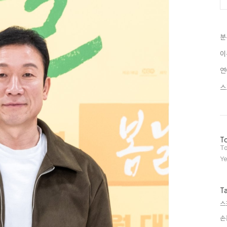
분
이
연
스
방
To
문
To
자
Ye
수
T
스
손