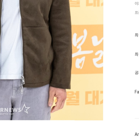
이
프
최
최
근
글
과
인
최
기
글
공
페
F
이
스
북
트
위
터
플
러
Ar
그