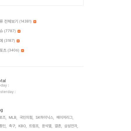
류 전체보기
(14381)
슈
(7787)
예
(3187)
포츠
(3406)
tal
day :
sterday :
ag
포츠,
MLB,
국민의힘,
SK하이닉스,
메이저리그,
흥민,
축구,
KBO,
트럼프,
윤석열,
결혼,
삼성전자,