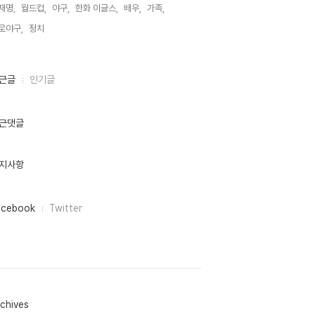
재명,
월드컵,
야구,
한화 이글스,
배우,
가족,
로야구,
정치,
근글
인기글
근댓글
지사항
acebook
Twitter
chives