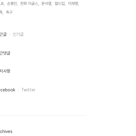
LB,
손흥민,
한화 이글스,
윤석열,
월드컵,
이재명,
족,
축구,
근글
인기글
근댓글
지사항
acebook
Twitter
chives