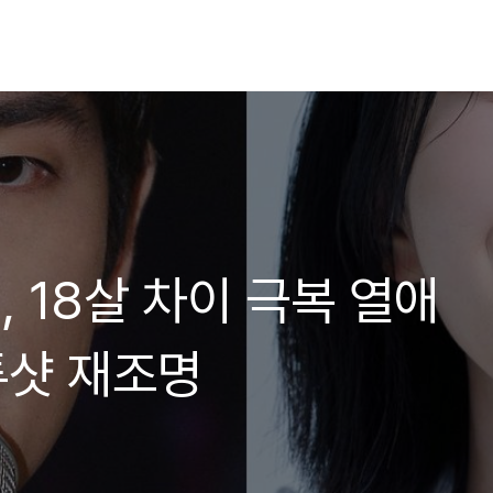
 18살 차이 극복 열애
투샷 재조명