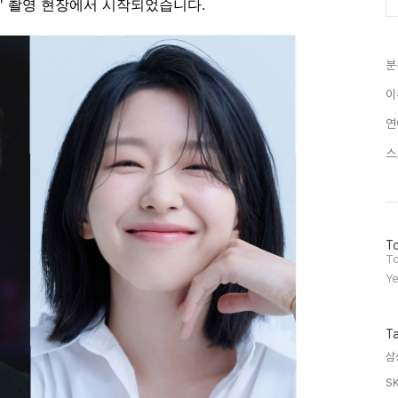
즌4' 촬영 현장에서 시작되었습니다.
분
이
연
스
방
To
문
To
자
Ye
수
T
삼
S