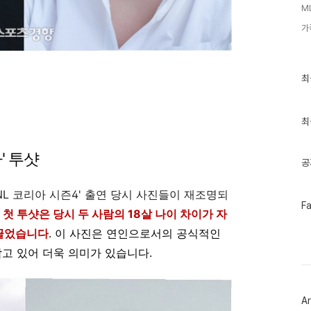
M
가
최
최
근
글
과
인
최
기
글
' 투샷
공
NL 코리아 시즌4' 출연 당시 사진들이 재조명되
페
F
첫 투샷은 당시 두 사람의 18살 나이 차이가 자
이
스
끌었습니다
. 이 사진은 연인으로서의 공식적인
북
트
담고 있어 더욱 의미가 있습니다.
위
터
플
러
Ar
그