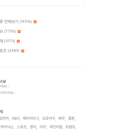
류 전체보기
(14316)
슈
(7756)
예
(3170)
포츠
(3389)
tal
day :
sterday :
ag
성전자,
KBO,
메이저리그,
프로야구,
배우,
결혼,
K하이닉스,
스포츠,
정치,
야구,
국민의힘,
트럼프,