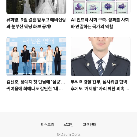
류화영, 9월 결혼 앞두고 예비신랑
AI 인프라 사회 구축: 성과를 사회
과 눈부신 웨딩 화보 공개!
와 연결하는 국가의 역할
김선호, 정예지 첫 만남에 '심쿵'…
부적격 경찰 간부, 심사위원 협박
귀여움에 최예나도 감탄한 '내 남
후에도 '거제왕' 자리 꿰찬 의혹 진
은 연애'
상 규명
의안내
티스토리
로그인
고객센터
© Daum Corp.