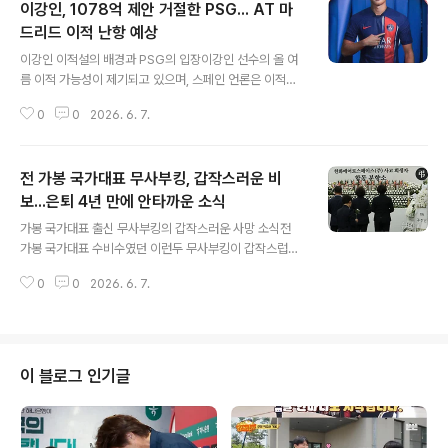
이강인, 1078억 제안 거절한 PSG... AT 마
드리드 이적 난항 예상
글 내용
이강인 이적설의 배경과 PSG의 입장이강인 선수의 올 여
름 이적 가능성이 제기되고 있으며, 스페인 언론은 이적료
로 약 539억 원을 예측하고 있습니다. 아틀레티코 마드리
0
0
2026. 6. 7.
드는 과거에도 이강인 영입에 관심을 보였으나, 현재 제시
된 이적료는 현실적이지 않다는 분석이 나오고 있습니다.
PSG는 이강인과의 재계약 협상이 교착 상태에 빠졌으나,
전 가봉 국가대표 무사부킹, 갑작스러운 비
이적을 배제하지 않으면서도 선수를 헐값에 넘길 의사가
없음을 분명히 하고 있습니다. 이적료 합의의 어려움과 PS
보...은퇴 4년 만에 안타까운 소식
글 내용
G의 이적료 책정이강인 선수의 AT 마드리드 이적에 가장
가봉 국가대표 출신 무사부킹의 갑작스러운 사망 소식전
큰 걸림돌은 이적료 합의입니다. 지난 여름 이적시장에서
가봉 국가대표 수비수였던 이런두 무사부킹이 갑작스럽게
PSG는 노팅엄 포레스트의 약 1078억 원에 달하는 이적
세상을 떠났습니다. 그는 현지 시각으로 지난 5일 가봉 리
제안을 거절한 바 있습니다. 최근 프랑스 매체들은 PSG가
0
0
2026. 6. 7.
브르빌의 한 주택 뒤편에서 숨진 채 발견되었습니다. 정확
이강인의 이적료로 약 898억..
한 사망 경위는 아직 불분명한 상태입니다. 무사부킹의 축
구 경력 및 활약상무사부킹은 유럽 무대에서 오랜 기간 활
약한 베테랑 수비수였습니다. 프랑스 SM 캉 유스팀 입단
을 시작으로 스페인, 이탈리아 등 다양한 리그에서 준수한
이 블로그 인기글
활약을 펼쳤습니다. 또한 가봉 국가대표로도 14경기에 출
전하며 아프리카 네이션스컵 등에 참가했습니다. 전 소속
팀들의 애도와 추모현역 은퇴 후 제2의 인생을 살던 무사