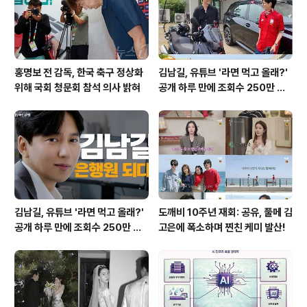
부킹의 갑작스러운 비보에 전 소속팀들의 애도 물결이 이
어지고 있습니다. SM 캉과 우디네세 칼..
홍명보 전 감독, 한국 축구 정상화
김남길, 유튜브 '라면 먹고 올래?'
위해 국회 청문회 참석 의사 밝혀
공개 하루 만에 조회수 250만 돌
파하며 화제성 입증
김남길, 유튜브 '라면 먹고 올래?'
도깨비 10주년 재회: 공유, 풀메 김
공개 하루 만에 조회수 250만 돌
고은에 폭소하며 찐친 케미 발산!
파하며 화제성 입증