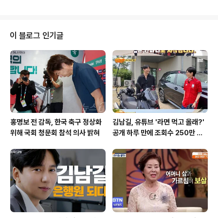
수 체력 안배를 위한 특별 엔트리를 구성했습니다. 김경문
감독은 '경기 결과에 따라서 선수들을 안배 시키려고 한
다'고 밝혔으며, 이는 선수들의 건강과 경기에 대한 집중력
을 높이기 위한 전략입니다. 이렇게 체력 관리를 통해 팀의
이 블로그 인기글
경기력을 극대화하려는 한화의 모습은 팬들에게 큰 기대감
을 주고 있습니다. 특별 엔트리의 의미이번 더블헤더에서
한화는 특별 엔트리로 내야수 권광민과 포수 허인서를 등
록했습니다. 김 감독은 '두 경기를 하니까 포수가 필요하다
고 봤다'며, 선수들의 체력 안배와..
홍명보 전 감독, 한국 축구 정상화
김남길, 유튜브 '라면 먹고 올래?'
위해 국회 청문회 참석 의사 밝혀
공개 하루 만에 조회수 250만 돌
파하며 화제성 입증