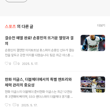
더보기
스포츠
의 다른 글
결승전 예열 완료! 손흥민의 뜨거운 열망과 결
의
글 내용
손흥민의 결연한 의지토트넘 홋스퍼의 손흥민 선수가 결승
전을 앞두고 강한 의지를 다졌습니다. 팀은 최근 아스톤 빌
라와의 경기에서 아쉽게도 0-2로 패배했지만, 손흥민은
0
0
2025. 5. 17.
자신의 몸 상태에 대해 긍정적인 반응을 보였습니다. 포스
테코글루 감독은 손흥민을 선발로 기용하여 그의 경기 감
각을 끌어 올리려는 의도를 드러냈습니다. 손흥민은 전반 1
한화 이글스, 더블헤더에서의 특별 엔트리와
3분과 15분에 걸쳐 위협적인 장면을 연출하며 결승전 준
비에 만전을 기하고 있습니다. 손흥민은 팀의 결승 진출을
체력 관리의 중요성
글 내용
기뻐하며, 모든 선수들이 최상의 몸 상태로 결승에 임할 수
한화 이글스의 더블헤더 준비한화 이글스는 최근 12연승
있도록 준비하고 있다고 밝혔습니다. 결승전의 중요성손흥
후 3연패에 빠지며, SSG 랜더스와의 더블헤더 경기를 준
민은 결승전이 자신의 인생에서 가장 중요한 날이 될 것이
비하고 있습니다. 이번 경기는 대전 한화생명 볼파크에서
라고 강조했습니다. 그는 "모두가 기대하고 있다. 우리가
1
0
2025. 5. 17.
열리며, 특별히 외국인 투수 원투펀치를 기용하는 대신, 야
역사를 쓸 수 있기를 바란다"며 강력..