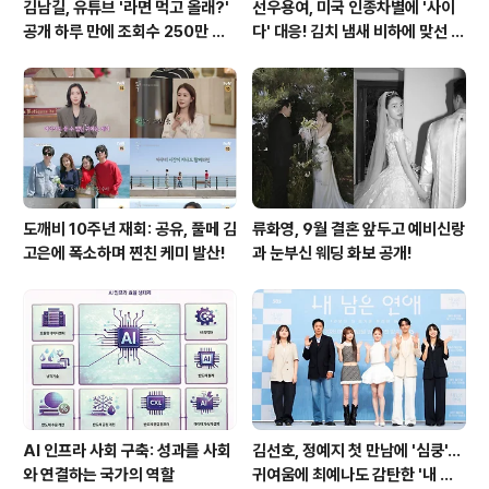
김남길, 유튜브 '라면 먹고 올래?'
선우용여, 미국 인종차별에 '사이
공개 하루 만에 조회수 250만 돌
다' 대응! 김치 냄새 비하에 맞선 통
파하며 화제성 입증
쾌한 이야기
도깨비 10주년 재회: 공유, 풀메 김
류화영, 9월 결혼 앞두고 예비신랑
고은에 폭소하며 찐친 케미 발산!
과 눈부신 웨딩 화보 공개!
AI 인프라 사회 구축: 성과를 사회
김선호, 정예지 첫 만남에 '심쿵'…
와 연결하는 국가의 역할
귀여움에 최예나도 감탄한 '내 남