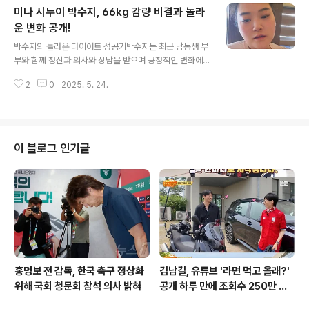
미나 시누이 박수지, 66kg 감량 비결과 놀라
타일 소재에 대해 언급했습니다. 이처럼 아내의 세심한 노
력이 담긴 집은 그야말로 환골탈태한 모습이었습니다. 꿈
운 변화 공개!
글 내용
꾸던 주방의 탄생박수홍은 주방을 가장 먼저 소개하며, '집
박수지의 놀라운 다이어트 성공기박수지는 최근 남동생 부
인테리어 하면서 가장 많은 힘을 줬다'고 밝혔습니다. 그는
부와 함께 정신과 의사와 상담을 받으며 긍정적인 변화에
한식 요리사 자격증을 가지고 있어, 넓은 주방을 갖는 것이
대해 이야기했습니다. 그녀는 "움직일 때 불편한 게 없고,
꿈이었다고 전했습니다. 이번 리모델링을 통해 드디어 상
2
0
2025. 5. 24.
집안일할 때 힘든 게 없다. 대중교통 이용해서 어디든 갈 수
상하던 멋진 주방을 완성..
있다"고 전하며, 다이어트의 좋은 점을 강조했습니다. 그녀
의 변화는 단순한 체중 감량을 넘어서, 삶의 질을 향상시키
는 데 큰 기여를 하고 있는 것으로 보입니다. 다이어트의
힘, 박수지의 다짐박수지는 150kg대에서 60kg을 감량하
이 블로그 인기글
고 현재 90kg에 도달한 상황을 전하며, 최근에는 85kg까
지 감량하며 다이어트를 이어가고 있습니다. 그녀는 이 과
정에서 위고비나 식욕억제제 등의 도움 없이 오로지 자신
의 노력으로 이루어낸 결과라고 밝혔습니다. 이는 많은 이
들에게 다이어트의 가능..
홍명보 전 감독, 한국 축구 정상화
김남길, 유튜브 '라면 먹고 올래?'
위해 국회 청문회 참석 의사 밝혀
공개 하루 만에 조회수 250만 돌
파하며 화제성 입증