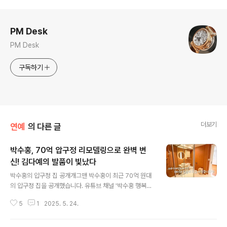
로그 정보
PM Desk
PM Desk
구독하기
더보기
연예
의 다른 글
박수홍, 70억 압구정 리모델링으로 완벽 변
신! 김다예의 발품이 빛났다
글 내용
박수홍의 압구정 집 공개개그맨 박수홍이 최근 70억 원대
의 압구정 집을 공개했습니다. 유튜브 채널 '박수홍 행복해
다홍'에서 진행된 랜선 집들이 영상에서 박수홍은 '재이네
5
1
2025. 5. 24.
서 가장 큰 변화가 많은 곳을 먼저 소개하겠다'며 집의 변화
를 자랑했습니다. 인테리어 전 모습을 떠올리면 '정말 막막
했다'고 고백하며, 아내 김다예가 고심 끝에 선택한 벽지와