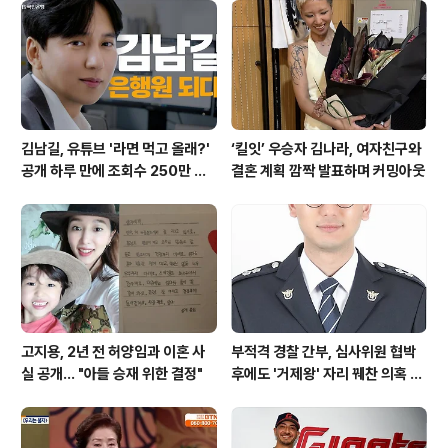
김남길, 유튜브 '라면 먹고 올래?'
‘킬잇’ 우승자 김나라, 여자친구와
공개 하루 만에 조회수 250만 돌
결혼 계획 깜짝 발표하며 커밍아웃
파하며 화제성 입증
고지용, 2년 전 허양임과 이혼 사
부적격 경찰 간부, 심사위원 협박
실 공개… "아들 승재 위한 결정"
후에도 '거제왕' 자리 꿰찬 의혹 진
상 규명