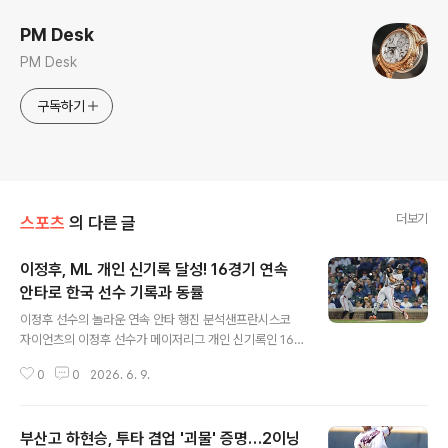
PM Desk
PM Desk
구독하기
더보기
스포츠
의 다른 글
이정후, ML 개인 신기록 달성! 16경기 연속
안타로 한국 선수 기록과 동률
글 내용
이정후 선수의 놀라운 연속 안타 행진 분석샌프란시스코
자이언츠의 이정후 선수가 메이저리그 개인 신기록인 16
경기 연속 안타를 달성했습니다. 이는 한국인 메이저리거
0
0
2026. 6. 9.
로서 매우 의미 있는 기록입니다. 허리 부상 이후 오히려 타
격감이 절정에 달하며 놀라운 성과를 보여주고 있습니다.
경기 상세 내용 및 기록 경신 과정이정후 선수는 워싱턴 내
부산고 하현승, 투타 겸업 '괴물' 증명…2이닝
셔널스와의 홈 경기에서 우익수 겸 5번 타자로 출전했습니