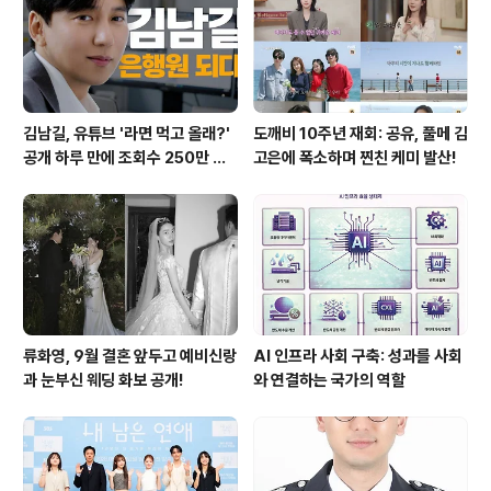
김남길, 유튜브 '라면 먹고 올래?'
도깨비 10주년 재회: 공유, 풀메 김
공개 하루 만에 조회수 250만 돌
고은에 폭소하며 찐친 케미 발산!
파하며 화제성 입증
류화영, 9월 결혼 앞두고 예비신랑
AI 인프라 사회 구축: 성과를 사회
과 눈부신 웨딩 화보 공개!
와 연결하는 국가의 역할