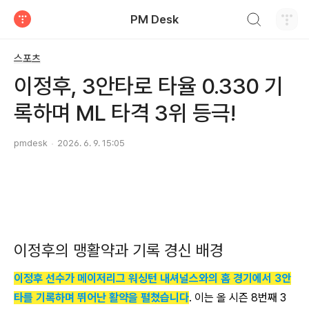
검색하기
PM Desk
티스토리
스포츠
이정후, 3안타로 타율 0.330 기
록하며 ML 타격 3위 등극!
pmdesk
2026. 6. 9. 15:05
이정후의 맹활약과 기록 경신 배경
이정후 선수가 메이저리그 워싱턴 내셔널스와의 홈 경기에서 3안
타를 기록하며 뛰어난 활약을 펼쳤습니다
. 이는 올 시즌 8번째 3