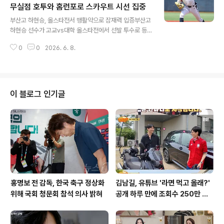
다. 첫 타석에서는 아쉬움을 삼켰으나, 두 번째 타석에서 상
무실점 호투와 홈런포로 스카우트 시선 집중
글 내용
대 투수의 공을 받아내며 16경기 연속 안타를 기록했습니
부산고 하현승, 올스타전서 맹활약으로 잠재력 입증부산고
다. 이 안타로 추신수, 김하성 선수의 기록과 어깨를 나란히
하현승 선수가 고교vs대학 올스타전에서 선발 투수로 등
하게 되었습니다. 이정후 선수의 활약이 가지는 의미이정
판하여 2이닝 동안 무피안타, 1볼넷, 3탈삼진 무실점의 완
후 선수의 꾸준한 활약은 한국 야구의 위상을 높이는 데 기
0
0
2026. 6. 8.
벽한 투구를 선보였습니다. 또한, 앞선 홈런 레이스 예선에
여하고 있습니다. 그의 뛰어..
서는 몬스터월을 넘기는 대형 홈런을 터뜨리며 타자로서의
뛰어난 기량도 함께 과시했습니다. 이러한 양방향에서의
압도적인 활약은 하현승 선수가 왜 '부산고 오타니'로 불리
는지를 명확히 증명하는 순간이었습니다. 국내외 구단들의
이 블로그 인기글
뜨거운 관심과 하현승의 선택투타 겸업으로 이미 국내외
야구계의 큰 주목을 받고 있는 하현승 선수에게는 메이저
리그 뉴욕 양키스를 비롯한 여러 구단에서 높은 금액의 계
약금을 제안한 것으로 알려졌습니다. 하지만 하현승 선수
는 심사숙고 끝에 부모님 및 코칭스태프와 상..
홍명보 전 감독, 한국 축구 정상화
김남길, 유튜브 '라면 먹고 올래?'
위해 국회 청문회 참석 의사 밝혀
공개 하루 만에 조회수 250만 돌
파하며 화제성 입증