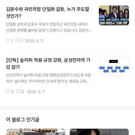
김문수와 국민의힘 단일화 갈등, 누가 주도할
것인가?
글 내용
단일화 압박과 김문수 후보의 반발최근 국민의힘 내에서
단일화 문제를 둘러싼 갈등이 심화되고 있습니다. 김문수
대선 후보는 당 지도부의 단일화 여론조사 결정에 불쾌감
1
1
2025. 5. 7.
을 드러내며, '더는 단일화에 개입 말고 관련 업무를 즉시
중단하라'고 요구했습니다. 이는 단일화 과정에서 후보가
주도권을 가져야 한다는 메시지를 명확히 전달한 것입니
[단독] 슬리퍼 착용 규정 강화, 삼성전자의 기
다. 김 후보는 '내일 18시에 한덕수 후보를 단독으로 만날
것'이라는 입장을 밝히며, '이 약속은 후보가 제안했고, 불
강 잡기
글 내용
필요한 논쟁은 없어야 한다'고 강조했습니다. 이와 같은 발
삼성전자의 슬리퍼 착용 규정 변화삼성전자가 반도체 부문
언은 당내 갈등이 심화되고 있음을 잘 보여줍니다. 국민의
에서 '슬리퍼는 자리에서만 신어야 한다'는 새로운 규정을
힘 지도부와의 갈등 심화김문수 후보의 요구에도 불구하고
도입했습니다. 이는 연구개발 공간은 물론 사무공간에도
국민의힘 지도부는 여론조사 진행을 강행할 의지를 보이고
0
0
2025. 5. 7.
적용되며, 안전을 위한 조치로 발표되었습니다. 삼성전자
있습니다. 권영세 비상대책위원장은 ..
는 이전에도 '보행 중 스마트폰 사용 금지'와 같은 규제를
시행한 바 있습니다. 이번 조치는 기본 수칙을 강화하여 내
부 기강을 잡기 위한 노력으로 풀이되고 있습니다. 특히 최
근 SK하이닉스에 비해 D램 시장 점유율이 떨어지는 상황
이 블로그 인기글
에서, 이러한 조치를 통해 경쟁력을 되찾으려는 의도가 엿
보입니다. 경쟁사와의 비교: 삼성전자 VS SK하이닉스삼성