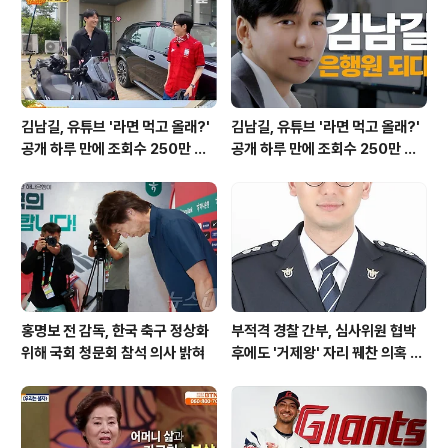
전자는 최근 SK하이닉스에 D램 점유율에서 밀리고 있습
니다. 1·4분기 기준, SK하이닉스는 36%의 점유율을 기록
하며 D램 1위에 오른 반면, 삼..
김남길, 유튜브 '라면 먹고 올래?'
김남길, 유튜브 '라면 먹고 올래?'
공개 하루 만에 조회수 250만 돌
공개 하루 만에 조회수 250만 돌
파하며 화제성 입증
파하며 화제성 입증
홍명보 전 감독, 한국 축구 정상화
부적격 경찰 간부, 심사위원 협박
위해 국회 청문회 참석 의사 밝혀
후에도 '거제왕' 자리 꿰찬 의혹 진
상 규명