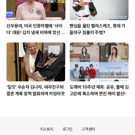
선우용여, 미국 인종차별에 '사이
팬심을 울린 벨라스케즈, 롯데 가
다' 대응! 김치 냄새 비하에 맞선 통
을야구 침몰의 주범?
쾌한 이야기
‘킬잇’ 우승자 김나라, 여자친구와
도깨비 10주년 재회: 공유, 풀메 김
결혼 계획 깜짝 발표하며 커밍아웃
고은에 폭소하며 찐친 케미 발산!
의안내
티스토리
로그인
고객센터