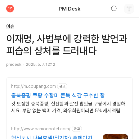
검색하기
PM Desk
티스토리
이슈
이재명, 사법부에 강력한 발언과
피습의 상처를 드러내다
pmdesk
2025. 5. 7. 12:12
http://m.coupang.com
광고
충북증평 쿠팡 수향미 쫀득 식감 구수한 향
갓 도정한 충북증평, 신선함과 찰진 밥맛을 쿠팡에서 경험하
세요. 부담 없는 백미 가격, 와우회원이라면 5% 캐시적립까
지!
http://www.namoohotel.com/
광고
혁신도시 나무호텔(전기차) 홈페이지