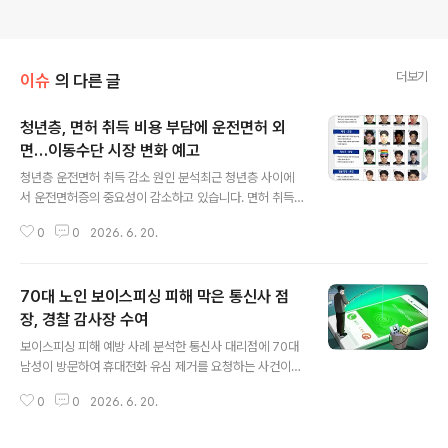
더보기
이슈
의 다른 글
청년층, 면허 취득 비용 부담에 운전면허 외
면…이동수단 시장 변화 예고
글 내용
청년층 운전면허 취득 감소 원인 분석최근 청년층 사이에
서 운전면허증의 중요성이 감소하고 있습니다. 면허 취득
및 유지에 드는 높은 비용과 대체 교통수단의 다양화가 주
0
0
2026. 6. 20.
요 원인으로 분석됩니다. 이에 따라 운전면허시험장과 학
원 업계도 어려움을 겪고 있습니다. 경제적 대안과 실제 감
소 추세80~90만원에 달하는 면허 취득 비용과 차량 유지
70대 노인 보이스피싱 피해 막은 통신사 점
비 부담으로 인해 많은 청년들이 면허 취득을 포기하고 있
습니다. 전기자전거, 교통카드 페이백 제도 등 경제적인 대
장, 경찰 감사장 수여
글 내용
안이 주목받고 있으며, 실제 강원도 내 16~29세 면허 소
보이스피싱 피해 예방 사례 분석한 통신사 대리점에 70대
지자는 5년 새 2만여 명 감소했습니다. 이동수단 시장의
남성이 방문하여 휴대전화 유심 제거를 요청하는 사건이
미래 전망운전 가능 인구 감소와 첫 차 구매 시점 지연은 이
발생했습니다. 점장은 보이스피싱임을 직감하고 즉시 외부
동수단 시장에 큰 변화를 가져올 것으로 예상됩니다. 개인
0
0
2026. 6. 20.
연락을 차단한 후, 남성의 휴대전화에서 금융기관을 사칭
형 이동장치(PM) 및 수..
한 보이스피싱범과의 대화 및 은행 사칭 앱 설치 사실을 확
인했습니다. 이는 보이스피싱 조직이 저금리 대출을 미끼