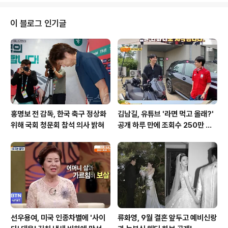
로 피해자를 속여 유심 교체를 유도하려 한 정황입니다. 신
속한 대처와 피해 예방 조치점장은 보이스피싱임을 확신하
이 블로그 인기글
고 즉시 경찰에 신고했으며, 경찰은 신속하게 현장에 출동
하여 추가 피해를 막았습니다. 보이스피싱 조직은 피해자
가 스스로 유심을 교체하게 하여 자신들과만 연락하도록
통제하려 했던 것으로 추정됩니다. 통신사 점장과 경찰의
발 빠른 대처 덕분에 70대 남성은 금전적 피해..
홍명보 전 감독, 한국 축구 정상화
김남길, 유튜브 '라면 먹고 올래?'
위해 국회 청문회 참석 의사 밝혀
공개 하루 만에 조회수 250만 돌
파하며 화제성 입증
선우용여, 미국 인종차별에 '사이
류화영, 9월 결혼 앞두고 예비신랑