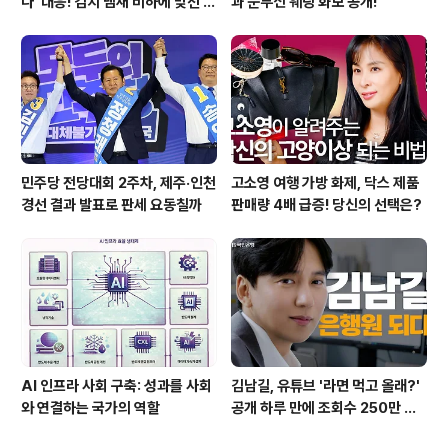
다' 대응! 김치 냄새 비하에 맞선 통
과 눈부신 웨딩 화보 공개!
쾌한 이야기
민주당 전당대회 2주차, 제주·인천
고소영 여행 가방 화제, 닥스 제품
경선 결과 발표로 판세 요동칠까
판매량 4배 급증! 당신의 선택은?
AI 인프라 사회 구축: 성과를 사회
김남길, 유튜브 '라면 먹고 올래?'
와 연결하는 국가의 역할
공개 하루 만에 조회수 250만 돌
파하며 화제성 입증