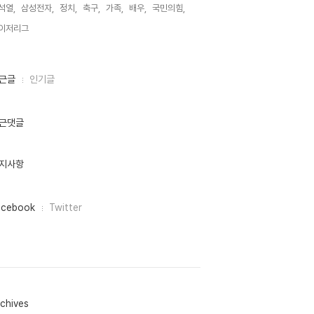
석열,
삼성전자,
정치,
축구,
가족,
배우,
국민의힘,
이저리그,
근글
인기글
근댓글
지사항
acebook
Twitter
chives