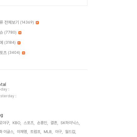
류 전체보기
(14369)
슈
(7780)
예
(3184)
포츠
(3404)
tal
day :
sterday :
ag
로야구,
KBO,
스포츠,
손흥민,
결혼,
SK하이닉스,
화 이글스,
이재명,
트럼프,
MLB,
야구,
월드컵,