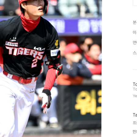
분
이
연
스
방
To
문
To
자
Ye
수
T
프
한