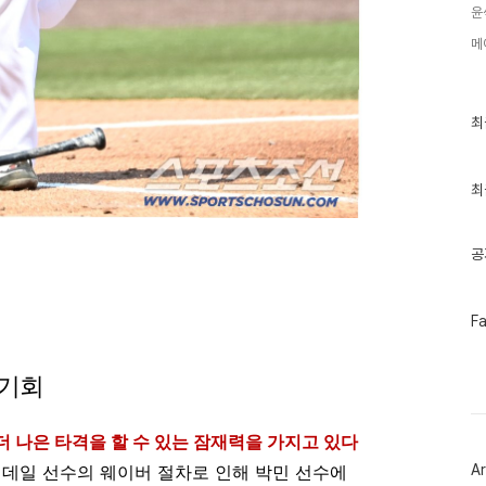
윤
메
최
최
근
글
과
인
최
기
글
공
페
F
이
스
북
 기회
트
위
터
플
더 나은 타격을 할 수 있는 잠재력을 가지고 있다
러
Ar
과 데일 선수의 웨이버 절차로 인해 박민 선수에
그