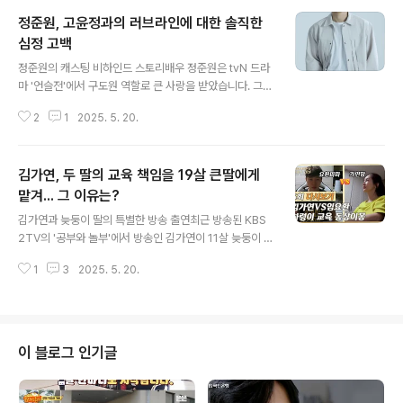
정준원, 고윤정과의 러브라인에 대한 솔직한
심정 고백
글 내용
정준원의 캐스팅 비하인드 스토리배우 정준원은 tvN 드라
마 '언슬전'에서 구도원 역할로 큰 사랑을 받았습니다. 그는
이 역할을 맡기까지 여러 차례의 오디션 과정을 거쳤다고
2
1
2025. 5. 20.
전했습니다. 정준원은 '슬의생' 시즌1의 오디션을 본 경험
이 있으며, 그 인연이 '언슬전'으로 이어졌다고 밝혔습니다.
처음 대본을 접했을 때는 구도원 역할을 맡게 될 것이라고
김가연, 두 딸의 교육 책임을 19살 큰딸에게
는 상상도 하지 못했다고 전했습니다. 이러한 과정을 통해
그가 어떻게 캐릭터를 소화해 나갔는지 알 수 있습니다. 외
맡겨... 그 이유는?
글 내용
모 논란에 대한 솔직한 입장정준원은 외모 논란에 대해 충
김가연과 늦둥이 딸의 특별한 방송 출연최근 방송된 KBS
분히 예상하고 있었다고 밝혔습니다. 그는 '이런 이야기가
2TV의 '공부와 놀부'에서 방송인 김가연이 11살 늦둥이 딸
나올 것이라고 확신했다'며, 그럼에도 불구하고 긍정적인
임하령과 함께 출연하여 그녀의 교육관을 밝혔습니다. 김
시각을 잃지 않으려 했다고 전했습니다. 그는 '이 여론이 바
1
3
2025. 5. 20.
가연은 세계 1위 프로게이머인 임요환과 결혼한 후 19살
뀔 수 있다는 기대와..
터울의 두 딸을 둔 엄마로서, 아이들의 공부에 대한 독특한
접근 방식을 공유했습니다. 그녀는 '둘째 딸의 공부 스타일
을 보면 화가 나서 큰 애한테 미뤘다'고 언급하며, 큰딸에게
월급을 주고 교육을 전적으로 맡겼다고 밝혔습니다. 이로
이 블로그 인기글
인해 그녀는 정신 건강을 지킬 수 있었다고 덧붙였습니다.
김가연의 교육 방식, 과연 효과는?김가연의 선택은 많은 부
모들에게 주목을 받고 있습니다. 그녀는 '그게 정신 건강에