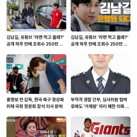
좋더라'고 강조하며, 큰딸에게 교육 책임을 위임한 이유를
설명했습니다...
김남길, 유튜브 '라면 먹고 올래?'
김남길, 유튜브 '라면 먹고 올래?'
공개 하루 만에 조회수 250만 돌
공개 하루 만에 조회수 250만 돌
파하며 화제성 입증
파하며 화제성 입증
홍명보 전 감독, 한국 축구 정상화
부적격 경찰 간부, 심사위원 협박
위해 국회 청문회 참석 의사 밝혀
후에도 '거제왕' 자리 꿰찬 의혹 진
상 규명