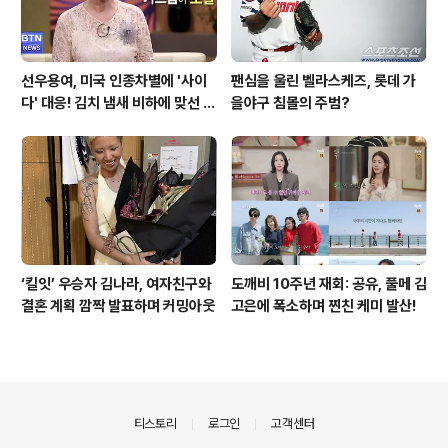
선우용여, 미국 인종차별에 '사이
팬심을 울린 벨라스케즈, 롯데 가
다' 대응! 김치 냄새 비하에 맞선 통
을야구 침몰의 주범?
쾌한 이야기
‘킬잇’ 우승자 김나라, 여자친구와
도깨비 10주년 재회: 공유, 풀메 김
결혼 계획 깜짝 발표하며 커밍아웃
고은에 폭소하며 찐친 케미 발산!
의안내
티스토리
로그인
고객센터