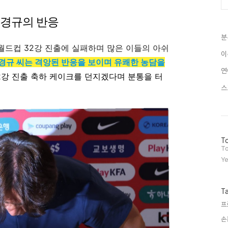
이경규의 반응
분
드컵 32강 진출에 실패하며 많은 이들의 아쉬
이
경규 씨는 격앙된 반응을 보이며 유쾌한 농담을
연
32강 진출 축하 케이크를 던지겠다며 분통을 터
스
방
To
문
To
자
Ye
수
T
프
손