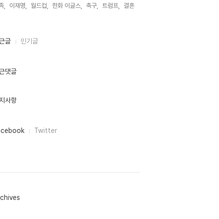
족,
이재명,
월드컵,
한화 이글스,
축구,
트럼프,
결혼,
근글
인기글
근댓글
지사항
acebook
Twitter
chives