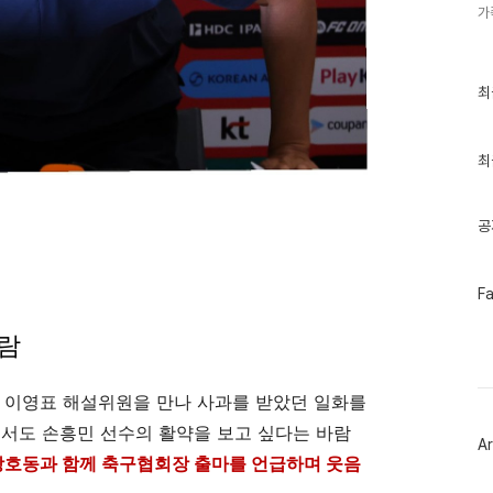
가
최
최
근
글
과
인
최
기
글
공
페
F
이
스
바람
북
트
위
터
시 이영표 해설위원을 만나 사과를 받았던 일화를
플
에서도 손흥민 선수의 활약을 보고 싶다는 바람
러
Ar
그
 강호동과 함께 축구협회장 출마를 언급하며 웃음
인