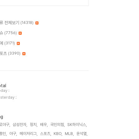
류 전체보기
(14318)
슈
(7756)
예
(3171)
포츠
(3390)
tal
day :
sterday :
ag
로야구,
삼성전자,
정치,
배우,
국민의힘,
SK하이닉스,
흥민,
야구,
메이저리그,
스포츠,
KBO,
MLB,
윤석열,