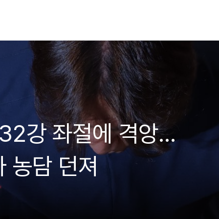
 32강 좌절에 격앙…
 농담 던져