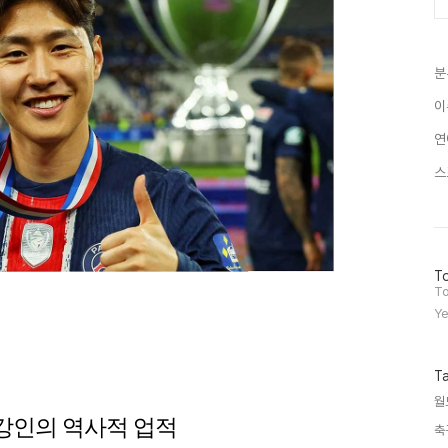
분
이
연
스
방
To
문
To
자
Ye
수
T
월
강인의 역사적 업적
축