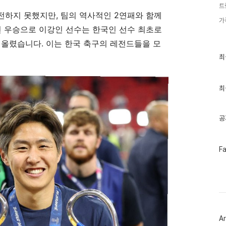
트
전하지 못했지만, 팀의 역사적인 2연패와 함께
가
번 우승으로 이강인 선수는 한국인 선수 최초로
아 올렸습니다. 이는 한국 축구의 레전드들을 모
최
최
근
글
과
인
최
기
글
공
페
F
이
스
북
트
위
터
플
러
Ar
그