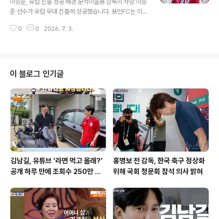
이승준, 유럽 진출 성공 배경 분석이을용 감독의 차남 이승
습니다. 지난 시즌 리그 38경기에 모두 출전하여 4골 4도
준 선수가 유럽 무대 진출에 성공했습니다. 용인FC는 이승
움을 기록하며 프리미어리그 정상급 미드필더로 평가받았
준 선수가 독일 3부 리그 소속 FC 자르브뤼켄으로 이적한
습니다. 역대 최고 이적료 경신 가능성 및 월드컵 활약이번
0
0
2026. 7. 3.
다고 공식 발표했습니다. 이승준 선수는 빠른 스피드와 적
이적은 옵션 충족 시 프리미어리그..
극적인 움직임을 바탕으로 용인FC에서 3골을 기록하며 팀
공격에 활력을 불어넣었습니다. 이승준 선수의 성장 가능
성과 구단의 지원이승준 선수는 젊은 선수 특유의 패기와
성장 가능성을 보여주며 팀의 미래 자원으로 평가받았습니
이 블로그 인기글
다. 선수 본인의 강한 유럽 진출 의지가 결정적인 계기가 되
었으며, FC 자르브뤼켄은 이승준 선수의 잠재력을 높게 평
가하여 영입을 추진했습니다. 용인FC는 선수의 미래와 커
리어 발전을 최우선으로 고려하여 이적을 결정했습니다.구
단의 긍정적 평가와 향후 전망용인F..
김남길, 유튜브 '라면 먹고 올래?'
홍명보 전 감독, 한국 축구 정상화
공개 하루 만에 조회수 250만 돌
위해 국회 청문회 참석 의사 밝혀
파하며 화제성 입증