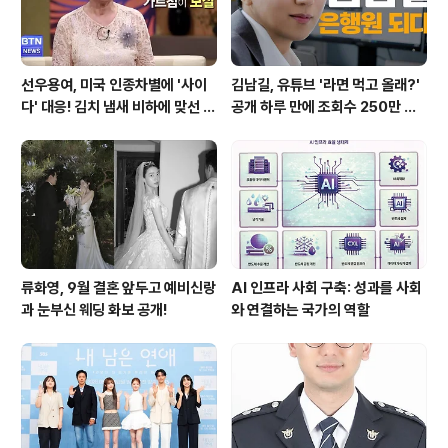
선우용여, 미국 인종차별에 '사이
김남길, 유튜브 '라면 먹고 올래?'
다' 대응! 김치 냄새 비하에 맞선 통
공개 하루 만에 조회수 250만 돌
쾌한 이야기
파하며 화제성 입증
류화영, 9월 결혼 앞두고 예비신랑
AI 인프라 사회 구축: 성과를 사회
과 눈부신 웨딩 화보 공개!
와 연결하는 국가의 역할