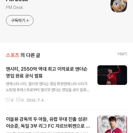
PM Desk
구독하기
더보기
스포츠
의 다른 글
맨시티, 2550억 역대 최고 이적료로 앤더슨
영입 완료 공식 발표
글 내용
맨체스터 시티, 엘리엇 앤더슨 영입 확정맨체스터 시티가
노팅엄 포레스트로부터 엘리엇 앤더슨 영입을 공식 발표했
습니다. 앤더슨은 현재 잉글랜드 대표팀 소속으로 월드컵
0
0
2026. 7. 4.
에 참가 중이며, 메디컬 테스트를 마쳤습니다. 잉글랜드 복
귀 후 공식 절차가 마무리될 예정입니다. 앤더슨의 성장 과
정 및 활약상 분석뉴캐슬 유스 출신인 앤더슨은 어린 시절
이을용 감독의 두 아들, 유럽 무대 진출 성공!
부터 뛰어난 재능을 보였으며, 임대 생활을 통해 실전 경험
을 쌓았습니다. 노팅엄 포레스트 이적 후에는 공격형 미드
이승준, 독일 3부 리그 FC 자르브뤼켄으로 이
글 내용
필더와 중앙 미드필더를 오가며 팀의 핵심 선수로 성장했
적