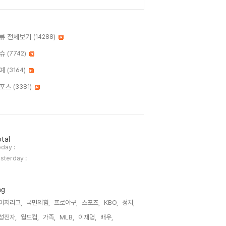
류 전체보기
(14288)
슈
(7742)
예
(3164)
포츠
(3381)
tal
day :
sterday :
ag
이저리그,
국민의힘,
프로야구,
스포츠,
KBO,
정치,
성전자,
월드컵,
가족,
MLB,
이재명,
배우,