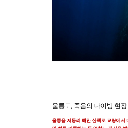
울릉도, 죽음의 다이빙 현장
울릉읍 저동리 해안 산책로 교량에서 다