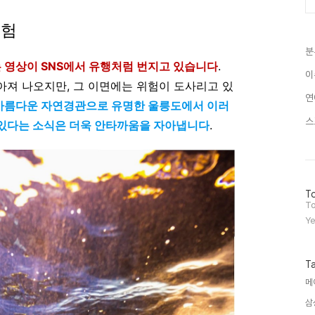
위험
분
 영상이 SNS에서 유행처럼 번지고 있습니다
.
이
져 나오지만, 그 이면에는 위험이 도사리고 있
연
 아름다운 자연경관으로 유명한 울릉도에서 이러
스
 있다는 소식은 더욱 안타까움을 자아냅니다
.
방
To
문
To
자
Ye
수
T
메
삼