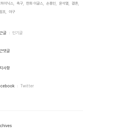
K하이닉스,
축구,
한화 이글스,
손흥민,
윤석열,
결혼,
럼프,
야구,
근글
인기글
근댓글
지사항
acebook
Twitter
chives