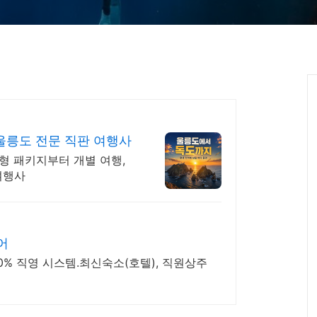
울릉도 전문 직판 여행사
형 패키지부터 개별 여행,
여행사
어
% 직영 시스템.최신숙소(호텔), 직원상주