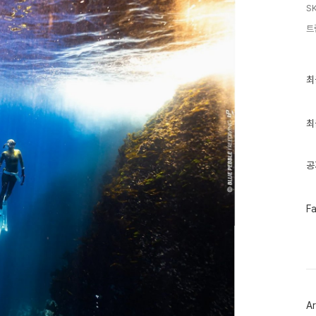
S
트
최
최
근
글
과
인
최
기
글
공
페
F
이
스
북
트
위
터
플
러
Ar
그