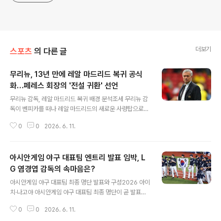
더보기
스포츠
의 다른 글
무리뉴, 13년 만에 레알 마드리드 복귀 공식
화…페레스 회장의 '전설 귀환' 선언
글 내용
무리뉴 감독, 레알 마드리드 복귀 배경 분석조세 무리뉴 감
독이 벤피카를 떠나 레알 마드리드의 새로운 사령탑으로
부임하게 되었습니다. 플로렌티노 페레스 회장은 선거 공
0
0
2026. 6. 11.
약으로 무리뉴 감독 선임을 내세우며 팀 재건 의지를 밝혔
습니다. 결국 페레스 회장의 재선 성공과 함께 무리뉴 감독
영입이 빠르게 추진되었습니다. 레알 마드리드의 무리뉴
아시안게임 야구 대표팀 엔트리 발표 임박, L
감독 선임 절차 및 조건벤피카는 구단 공식 발표를 통해 무
리뉴 감독의 레알 마드리드행을 확인했습니다. 레알 마드
G 염경엽 감독의 속마음은?
글 내용
리드는 계약에 명시된 1,500만 유로의 위약금을 지급하기
아시안게임 야구 대표팀 최종 명단 발표와 구성2026 아이
로 합의했습니다. 무리뉴 감독 역시 이적에 동의함에 따라
치·나고야 아시안게임 야구 대표팀 최종 명단이 곧 발표될
레알의 공식 발표만 남은 상황입니다. 무리뉴 감독의 레알
예정입니다. 이번 대회 대표팀은 25세 이하 선수들을 중심
마드리드 복귀, 기대와 전망무리뉴 감독은 과거 레알 마드
0
0
2026. 6. 11.
으로 구성되며, 29세 이하 와일드카드 3장이 추가되어 총
리드를 이끌며 리그 우승 등 다..