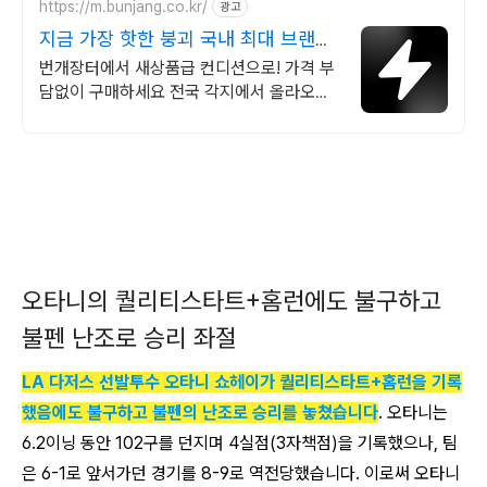
https://m.bunjang.co.kr/
광고
지금 가장 핫한 붕괴 국내 최대 브랜드
중고거래
번개장터에서 새상품급 컨디션으로! 가격 부
담없이 구매하세요 전국 각지에서 올라오는
전국구 최다 상품 매일 10만 개 이상의 신규
상품 업로드
오타니의 퀄리티스타트+홈런에도 불구하고
불펜 난조로 승리 좌절
LA 다저스 선발투수 오타니 쇼헤이가 퀄리티스타트+홈런을 기록
했음에도 불구하고 불펜의 난조로 승리를 놓쳤습니다
. 오타니는
6.2이닝 동안 102구를 던지며 4실점(3자책점)을 기록했으나, 팀
은 6-1로 앞서가던 경기를 8-9로 역전당했습니다. 이로써 오타니