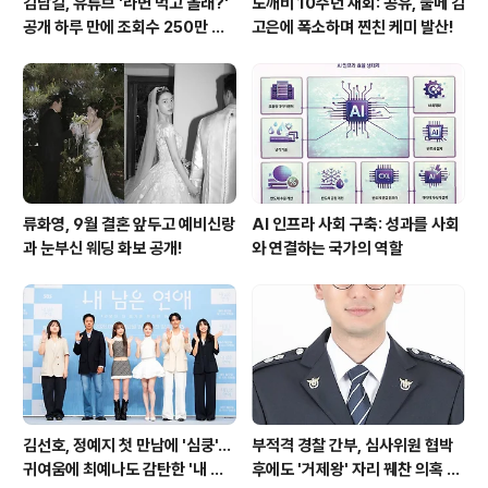
김남길, 유튜브 '라면 먹고 올래?'
도깨비 10주년 재회: 공유, 풀메 김
공개 하루 만에 조회수 250만 돌
고은에 폭소하며 찐친 케미 발산!
파하며 화제성 입증
류화영, 9월 결혼 앞두고 예비신랑
AI 인프라 사회 구축: 성과를 사회
과 눈부신 웨딩 화보 공개!
와 연결하는 국가의 역할
김선호, 정예지 첫 만남에 '심쿵'…
부적격 경찰 간부, 심사위원 협박
귀여움에 최예나도 감탄한 '내 남
후에도 '거제왕' 자리 꿰찬 의혹 진