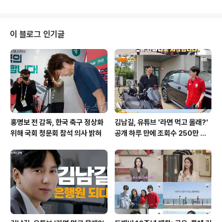
24명의 선수가 선발됩니다. 대표팀 명단 발표 기자회견은
KBO 전력강화위원장 및 경기력 향상 위원장과 함께 진행
될 예정입니다. LG 염경엽 감독, 문보경 차출에 대한 우려
표명LG 염경엽 감독은 내야수 문보경이 아시안게임 대표
이 블로그 인기글
팀에 차출될 경우 팀의 타격 전력에 손실이 있을 것이라고
언급했습니다. 당초 투수 쪽 차출을 예상했으나, 문보경의
차출 가능성에 대해선 예상치 못했음을 밝혔습니다. 감독
은 팀 내에서 차출될 만한 선수가 많아 누가 대표팀에 합류
하느냐가 고민이라고 덧붙..
홍명보 전 감독, 한국 축구 정상화
김남길, 유튜브 '라면 먹고 올래?'
위해 국회 청문회 참석 의사 밝혀
공개 하루 만에 조회수 250만 돌
파하며 화제성 입증