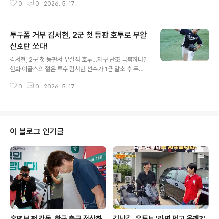
0
0
2026. 5. 17.
려하게 복귀했습니다. 2014년 UFC 데뷔 이후 3연승을
달리던 최두호는 이후 3연패와 병역 문제로 공백기를 가졌
지만, 최근 2023년부터 '코리안 좀비' 정찬성 선수와 함께
투구폼 거부 김서현, 2군 첫 등판 호투로 부활
훈련하며 반등을 노리고 있습니다. 이번 승리로 최두호는
2016년 이후 10년 만에 UFC 3연승이라는 값진 기록을
신호탄 쏘다!
글 내용
세웠습니다. 산토스와의 악연, 그리고 짜릿한 설욕전최두
김서현, 2군 첫 등판서 무실점 호투…제구 난조 극복하나?
호는 원래 지난해 9월 다니엘 산토스와 맞붙을 예정이었으
한화 이글스의 젊은 투수 김서현 선수가 1군 말소 후 퓨처
나 무릎 부상으로 경기를 취소한 바 있습니다. 당시 최두호
스리그 첫 등판에서 4사구 없이 1이닝 무실점 호투를 펼치
의 대체 선수로 출전했던 후배 유주상 선수가 산토스에게
0
0
2026. 5. 17.
며 팬들의 기대를 모으고 있습니다. 지난 16일 SSG와의
KO로 패배하며 ..
경기에서 18개의 투구 중 10개의 스트라이크를 기록하며
제구 난조를 극복한 모습을 보였습니다. 이는 1군에서 어려
움을 겪었던 모습과는 대조적입니다. 과거 마무리 경험, 그
리고 흔들린 후반기김서현 선수는 2023년 1순위 지명으
이 블로그 인기글
로 입단하여 KBO리그 통산 138경기에 등판하며 가능성
을 보여주었습니다. 특히 지난 시즌에는 마무리 투수로 활
약하며 33세이브를 기록, 성공적인 시즌을 보냈습니다. 하
지만 시즌 후반기부터 불안한 모습을 보이기 시작했고, 올
시즌에도 12경기 평균자..
홍명보 전 감독, 한국 축구 정상화
김남길, 유튜브 '라면 먹고 올래?'