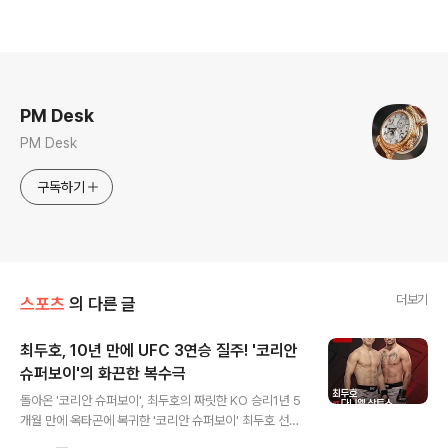
로그 정보
PM Desk
PM Desk
구독하기
더보기
스포츠
의 다른 글
최두호, 10년 만에 UFC 3연승 질주! '코리안
슈퍼보이'의 화끈한 복수극
글 내용
돌아온 '코리안 슈퍼보이', 최두호의 짜릿한 KO 승리1년 5
개월 만에 옥타곤에 복귀한 '코리안 슈퍼보이' 최두호 선수
가 다니엘 산토스를 상대로 2라운드 KO 승리를 거두며 화