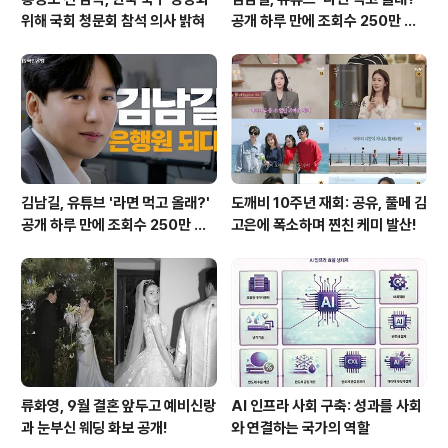
위해 국회 청문회 참석 의사 밝혀
공개 하루 만에 조회수 250만 돌
파하며 화제성 입증
김남길, 유튜브 '라면 먹고 올래?'
도깨비 10주년 재회: 공유, 풀메 김
공개 하루 만에 조회수 250만 돌
고은에 폭소하며 찐친 케미 발산!
파하며 화제성 입증
류화영, 9월 결혼 앞두고 예비신랑
AI 인프라 사회 구축: 성과를 사회
과 눈부신 웨딩 화보 공개!
와 연결하는 국가의 역할