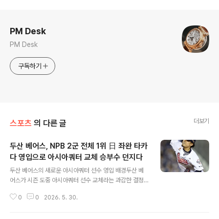
로그 정보
PM Desk
PM Desk
구독하기
더보기
스포츠
의 다른 글
두산 베어스, NPB 2군 전체 1위 日 좌완 타카
다 영입으로 아시아쿼터 교체 승부수 던지다
글 내용
두산 베어스의 새로운 아시아쿼터 선수 영입 배경두산 베
어스가 시즌 도중 아시아쿼터 선수 교체라는 과감한 결정
을 내렸습니다. 일본 출신 좌완 투수 타카다 타쿠토 선수를
0
0
2026. 5. 30.
총액 12만 달러에 영입하며 전력 강화에 나섰습니다. 이는
팀의 승리를 향한 강력한 의지를 보여주는 조치입니다. 타