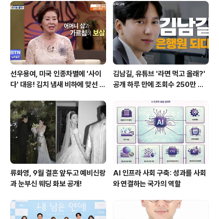
선우용여, 미국 인종차별에 '사이
김남길, 유튜브 '라면 먹고 올래?'
다' 대응! 김치 냄새 비하에 맞선 통
공개 하루 만에 조회수 250만 돌
쾌한 이야기
파하며 화제성 입증
류화영, 9월 결혼 앞두고 예비신랑
AI 인프라 사회 구축: 성과를 사회
과 눈부신 웨딩 화보 공개!
와 연결하는 국가의 역할