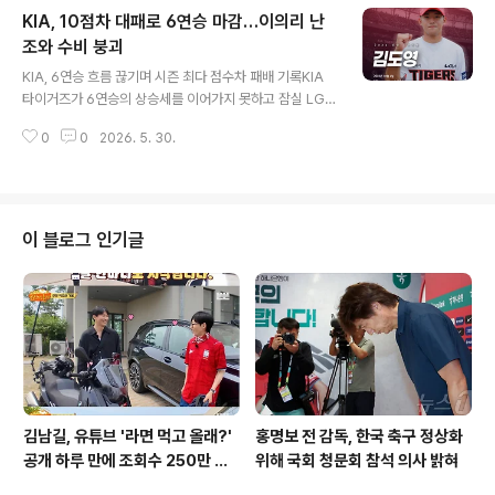
카다 타쿠토 선수의 뛰어난 기록과 잠재력타카다 선수는
KIA, 10점차 대패로 6연승 마감…이의리 난
일본프로야구 2군 이스턴리그에서 평균자책점 1.75로 전
체 1위를 기록한 바 있습니다. 최고 148km의 속구와 다양
조와 수비 붕괴
글 내용
한 변화구를 구사하며, 100구 이상 투구에도 흔들림 없는
KIA, 6연승 흐름 끊기며 시즌 최다 점수차 패배 기록KIA
선발투수로서의 잠재력을 지녔습니다. 그의 합류는 팀 투
타이거즈가 6연승의 상승세를 이어가지 못하고 잠실 LG
수진에 큰 힘이 될 것으로 기대됩니다. 기존 아시아쿼터 투
전에서 시즌 최다인 10점 차 대패를 당했습니다. 투타의 동
수 타무라 선수와의 교체 및 향후 전망기존 아시아쿼터 투
0
0
2026. 5. 30.
반 부진과 수비 불안이 겹치며 2-12로 크게 패배했습니다.
수였던 타무라 이치로 선수..
이는 올 시즌 한 경기 최다 실점 및 최다 점수 차 패배라는
불명예스러운 기록입니다. 선발 이의리, 제구 난조와 수비
실책 겹치며 2이닝 6실점기대를 모았던 선발 투수 이의리
가 또다시 제구 난조를 보이며 흔들렸습니다. 최고 시속 15
이 블로그 인기글
1km의 빠른 공에도 불구하고 스트라이크존에서 공이 빠지
면서 타자들에게 장타를 허용했습니다. 1회에는 좌익수 한
승연의 치명적인 실책까지 겹치며 1회에만 5실점하는 등
2이닝 동안 6실점을 기록하며 일찍 무너졌습니다. 이형범·
홍민규도 ..
김남길, 유튜브 '라면 먹고 올래?'
홍명보 전 감독, 한국 축구 정상화
공개 하루 만에 조회수 250만 돌
위해 국회 청문회 참석 의사 밝혀
파하며 화제성 입증