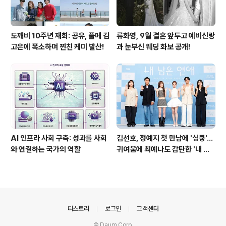
도깨비 10주년 재회: 공유, 풀메 김
류화영, 9월 결혼 앞두고 예비신랑
고은에 폭소하며 찐친 케미 발산!
과 눈부신 웨딩 화보 공개!
AI 인프라 사회 구축: 성과를 사회
김선호, 정예지 첫 만남에 '심쿵'…
와 연결하는 국가의 역할
귀여움에 최예나도 감탄한 '내 남
은 연애'
의안내
티스토리
로그인
고객센터
© Daum Corp.