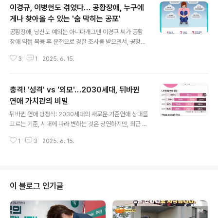
이경규, 이병헌도 겪었다… 공황장애, 누구에
게나 찾아올 수 있는 '숨 막히는 공포'
글 내용
공황장애, 당신도 예외는 아니다개그맨 이경규 씨가 공황
장애 약물 복용 후 운전으로 경찰 조사를 받으면서, 공황장
애에 대한 관심이 다시 높아지고 있습니다. 이경규 씨는 여
3
1
2025. 6. 15.
러 방송에서 공황장애 진단을 받았다고 고백한 바 있으며,
배우 이병헌 씨 역시 유튜브 채널을 통해 공황장애를 겪고
있다고 밝혔습니다. 이처럼 유명 연예인들의 고백이 이어
충격! '성격' vs '외모'…2030세대, 뒤바뀐
지면서 공황장애가 더 이상 남의 일이 아님을 깨닫게 됩니
다. 연예인 병? NO! 증가하는 환자 수공황장애는 더 이상
연애 가치관의 비밀
글 내용
'연예인 병'으로 치부할 수 없는 심각한 질환입니다. 보건의
뒤바뀐 연애 방정식: 2030세대의 새로운 기준연애 상대를
료 빅데이터 개방시스템에 따르면, 2023년 공황장애 진단
고르는 기준, 시대에 따라 변하는 것은 당연하지만, 최근 발
환자는 약 24만 7천 명으로, 2019년 대비 35% 이상 증
표된 설문조사 결과는 꽤나 흥미롭습니다. 남성과 여성의
가했습니다. 여성 환자가 남성보다 많으며, 40대가 가장
1
3
2025. 6. 15.
이상형이 뒤바뀐 듯한 결과가 나타났기 때문입니다. 소셜
높은 비율을 차지..
디스커버리 서비스 '위피'가 2030세대 1000명을 대상으
로 실시한 설문조사에서, 그 놀라운 현실이 드러났습니다.
이 글에서는 2030세대의 연애와 결혼에 대한 가치관을 심
층적으로 분석하고, 그 배경에 숨겨진 의미를 파헤쳐 보겠
이 블로그 인기글
습니다. 남자는 성격, 여자는 외모?…고정관념을 깨는 반전
결과설문조사 결과는 기존의 통념을 완전히 뒤엎는 듯했습
니다. '가장 중요한 이성 조건'을 묻는 질문에 남성은 '성격