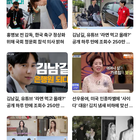
(73.1%)'을, 여성은 '외모(70.6%)'를 1순위로 꼽았습니
다. 이는..
홍명보 전 감독, 한국 축구 정상화
김남길, 유튜브 '라면 먹고 올래?'
위해 국회 청문회 참석 의사 밝혀
공개 하루 만에 조회수 250만 돌
파하며 화제성 입증
김남길, 유튜브 '라면 먹고 올래?'
선우용여, 미국 인종차별에 '사이
공개 하루 만에 조회수 250만 돌
다' 대응! 김치 냄새 비하에 맞선 통
파하며 화제성 입증
쾌한 이야기