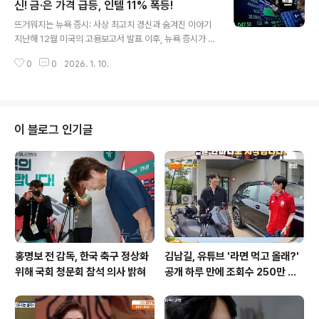
는 서울보다 복잡한 행정을 펼치는 곳으로, 도시와 농업, 심
신! 금·은 가격 급등, 인텔 11% 폭등!
글 내용
지어 바다까지 포괄하는 광범위한 지역입니다. 이러한 경
뜨거워지는 뉴욕 증시: 사상 최고치 경신과 숨겨진 이야기
기도 행정에 대한 그녀의 깊은 이해는 향후 행보에 대한 기
지난해 12월 미국의 고용보고서 발표 이후, 뉴욕 증시가 뜨
대감을 높입니다. 법사위원장직 수락 배경과 정치적 딜레
겁게 달아올랐습니다. 다우존스30 산업평균지수, S&P 5
마추미애 의원은 법사위원장직을 맡게 된 배경을 설명하
0
0
2026. 1. 10.
00 지수, 나스닥 종합지수가 일제히 상승하며 사상 최고치
며, 당시 겪었던 심경을 털어놓았습니다. 그..
를 기록했죠. 이는 투자자들의 기대감을 반영하는 긍정적
인 신호로 해석됩니다. 특히, 인텔을 비롯한 반도체 기업들
의 주가 급등은 기술주 중심의 시장 분위기를 더욱 고조시
켰습니다. 하지만 이면에는 연준의 금리 인하 시점에 대한
이 블로그 인기글
다양한 분석이 존재하며, 시장의 변동성을 키우는 요인으
로 작용하고 있습니다. 엇갈린 신호: 고용 지표, 시장에 던
져진 두 얼굴미 노동부가 발표한 12월 고용보고서는 엇갈
린 신호를 보냈습니다. 비농업 일자리 증가폭은 전문가 예
상치를 밑돌았지만, 실업률은 예..
홍명보 전 감독, 한국 축구 정상화
김남길, 유튜브 '라면 먹고 올래?'
위해 국회 청문회 참석 의사 밝혀
공개 하루 만에 조회수 250만 돌
파하며 화제성 입증