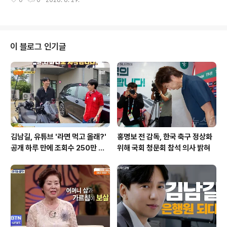
0
0
2026. 6. 29.
돋보입니다. 또한, 자신만의 특별한 피부 관리 비법도 함께
한 퍼포먼스였다고 해명했습니다. ..
소개했습니다. 국제학교 자녀 교육에 대한 현실적인 모습
장윤정은 1남 1녀의 자녀를 두고 있으며, 이들은 인천 송도
에 위치한 채드윅 국제학교에 재학 중입니다. 이 학교는 국
내 학력이 인정되는 교육기관으로 알려져 있습니다. 두 자
이 블로그 인기글
녀의 학비로만 최소 14억 원이 소요되는 것으로 전해집니
다.장윤정의 꾸준한 자기 관리 비법장윤정은 붓기 완화를
돕는 퀵 마스크팩을 아침과 밤에 꾸준히 사용한다고 밝혔
습니다. 이러한 노력으로 그녀는 철저한 자기 관리 루틴을
유지하고 있습니다. 그녀의 꾸준함은 많은..
김남길, 유튜브 '라면 먹고 올래?'
홍명보 전 감독, 한국 축구 정상화
공개 하루 만에 조회수 250만 돌
위해 국회 청문회 참석 의사 밝혀
파하며 화제성 입증