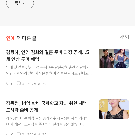
구독하기
더보기
연예
의 다른 글
김량하, 연인 김희와 결혼 준비 과정 공개…5
세 연상 루머 해명
글 내용
열애 및 결혼 결심 배경 분석그룹 량현량하 출신 김량하가
연인 김희와의 열애 사실을 밝히며 결혼을 전제로 만나고
있음을 알렸습니다. 김량하는 김희를 만나기 전에는 결혼
0
0
2026. 6. 29.
생각이 없었으나, 동갑 친구로서 부족한 부분을 채워주는
모습에 생각이 바뀌었다고 설명했습니다. 두 사람은 만나
면 만날수록 잘 맞아 결혼을 결심하게 되었다고 합니다. 구
장윤정, 14억 학비 국제학교 자녀 위한 새벽
체적인 결혼 준비 과정 공개김량하는 결혼 시기를 구체적
으로 정하지는 않았지만, 어린 나이가 아니기에 맞춰갈 부
도시락 준비 공개
글 내용
분을 맞춰가며 진행하고 있다고 밝혔습니다. 현재 함께 살
장윤정의 바쁜 아침 일상 공개가수 장윤정이 새벽 기상하
집을 알아보고 있으며, 결혼 관련 정부 지원 제도 등을 알아
여 자녀들의 도시락을 준비하는 일상을 공개했습니다. 미
보는 등 본격적인 결혼 준비 중임을 알렸습니다. 또한, 최근
지근한 물을 마시며 하루를 시작하는 그녀의 부지런함이
공개된 프러포즈 영상에 대해서는 커플 유튜브 촬영을 위