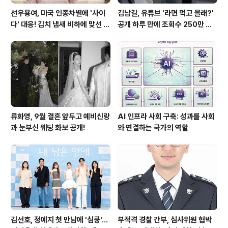
선우용여, 미국 인종차별에 '사이
김남길, 유튜브 '라면 먹고 올래?'
다' 대응! 김치 냄새 비하에 맞선 통
공개 하루 만에 조회수 250만 돌
쾌한 이야기
파하며 화제성 입증
류화영, 9월 결혼 앞두고 예비신랑
AI 인프라 사회 구축: 성과를 사회
과 눈부신 웨딩 화보 공개!
와 연결하는 국가의 역할
김선호, 정예지 첫 만남에 '심쿵'…
부적격 경찰 간부, 심사위원 협박