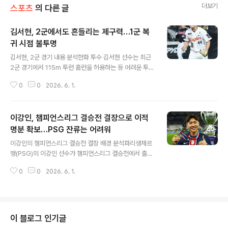
더보기
스포츠
의 다른 글
김서현, 2군에서도 흔들리는 제구력…1군 복
귀 시점 불투명
글 내용
김서현, 2군 경기 내용 분석한화 투수 김서현 선수는 최근
2군 경기에서 115m 투런 홈런을 허용하는 등 어려운 투구
를 이어갔습니다. 주현상 선수에 이어 등판한 김서현 선수
0
0
2026. 6. 1.
는 정영웅 선수에게 안타를 맞은 후 강민성 선수에게 홈런
을 허용하며 흔들렸습니다. 이후 볼넷과 안타를 내주며 위
기를 자초했으나 추가 실점은 막아냈습니다. 지난 시즌과
이강인, 챔피언스리그 결승전 결장으로 이적
달라진 성적 및 감독 코멘트지난 시즌 맹활약하며 팀의 한
국시리즈 진출을 이끌었던 김서현 선수이지만, 올 시즌에
명분 확보…PSG 잔류는 어려워
글 내용
는 1군에서 12경기 1승 2패 평균자책 12.38로 부진했습
이강인의 챔피언스리그 결승전 결장 배경 분석파리생제르
니다. 2군에서도 평균자책 7.00을 기록하며 제구력 불안
맹(PSG)의 이강인 선수가 챔피언스리그 결승전에서 출전
을 노출하고 있으며, 김경문 감독은 제구력 문제 해결을 위
기회를 얻지 못했습니다. 연장전까지 가는 접전 속에서도
해 2군에서 충분한 시간을 가지고 준비할 것을 주문했습니
0
0
2026. 6. 1.
교체 명단에만 이름을 올렸을 뿐, 경기에 투입되지 않았습
다. 1군 복귀 전망 ..
니다. 이는 루이스 엔리케 감독이 이강인 선수에 대한 활용
계획이 없었음을 시사합니다. 감독의 교체 전략과 이강인
제외의 의미루이스 엔리케 감독은 승부차기까지 염두에 둔
수비적인 전술을 펼쳤습니다. 총 네 번의 교체 기회 중 한
이 블로그 인기글
번을 포기하면서까지 이강인 선수를 투입하지 않은 것은