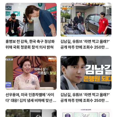
그의 중요도를 낮게 평가했음을 보여줍니다. 결국 PSG는
승부차기 끝에 우승을 차지했지만, 이강인 선수에게는 아
쉬운 결과였습니다. 이강인 선수의 향후 거취 전망지난 시
즌에 이어 이번 시즌에도 챔피언스..
홍명보 전 감독, 한국 축구 정상화
김남길, 유튜브 '라면 먹고 올래?'
위해 국회 청문회 참석 의사 밝혀
공개 하루 만에 조회수 250만 돌
파하며 화제성 입증
선우용여, 미국 인종차별에 '사이
김남길, 유튜브 '라면 먹고 올래?'
다' 대응! 김치 냄새 비하에 맞선 통
공개 하루 만에 조회수 250만 돌
쾌한 이야기
파하며 화제성 입증