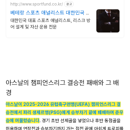
http://www.sportfund.co.kr/
광고
베테랑 스포츠 애널리스트 대한민국 1
순위 전력 분석가
대한민국 대표 스포츠 애널리스트, 리스크 방
어 설계 및 자산 운용 전문
아스날의 챔피언스리그 결승전 패배와 그 배
경
아스날이 2025-2026 유럽축구연맹(UEFA) 챔피언스리그 결
승전에서 파리 생제르맹(PSG)에게 승부차기 끝에 패배하며 준우
승에 머물렀습니다
. 경기 초반 선제골을 넣었으나 후반 동점골을
허용하며 연장전과 승부차기까지 가는 접전 끝에 아쉽게 트로피를