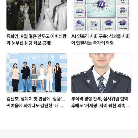
류화영, 9월 결혼 앞두고 예비신랑
AI 인프라 사회 구축: 성과를 사회
과 눈부신 웨딩 화보 공개!
와 연결하는 국가의 역할
김선호, 정예지 첫 만남에 '심쿵'…
부적격 경찰 간부, 심사위원 협박
귀여움에 최예나도 감탄한 '내 남
후에도 '거제왕' 자리 꿰찬 의혹 진
은 연애'
상 규명