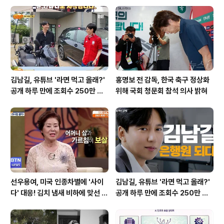
다이어트 과정, 스타일 변화, 관리 방법 등을 공유해 온 만
큼 이번 게시물 역시 많은 관심을 받았습니다. 이는 과거 스
테로이드 부작용으로 체중이 증가했던 경험을 극복하고 꾸
준히 자기 관리를 이어온..
김남길, 유튜브 '라면 먹고 올래?'
홍명보 전 감독, 한국 축구 정상화
공개 하루 만에 조회수 250만 돌
위해 국회 청문회 참석 의사 밝혀
파하며 화제성 입증
선우용여, 미국 인종차별에 '사이
김남길, 유튜브 '라면 먹고 올래?'
다' 대응! 김치 냄새 비하에 맞선 통
공개 하루 만에 조회수 250만 돌
쾌한 이야기
파하며 화제성 입증