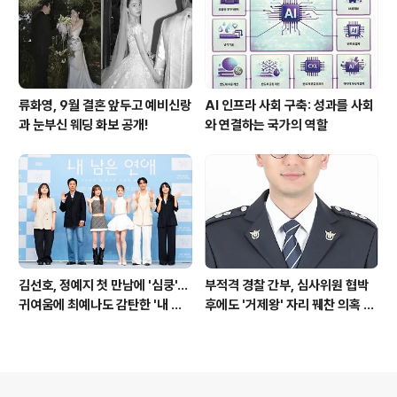
류화영, 9월 결혼 앞두고 예비신랑
AI 인프라 사회 구축: 성과를 사회
과 눈부신 웨딩 화보 공개!
와 연결하는 국가의 역할
김선호, 정예지 첫 만남에 '심쿵'…
부적격 경찰 간부, 심사위원 협박
귀여움에 최예나도 감탄한 '내 남
후에도 '거제왕' 자리 꿰찬 의혹 진
은 연애'
상 규명