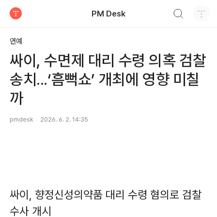
검색하기
PM Desk
티스토리
연예
싸이, 수면제 대리 수령 의혹 검찰
송치...‘흠뻑쇼’ 개최에 영향 미칠
까
pmdesk
2026. 6. 2. 14:35
싸이, 향정신성의약품 대리 수령 혐의로 검찰
수사 개시