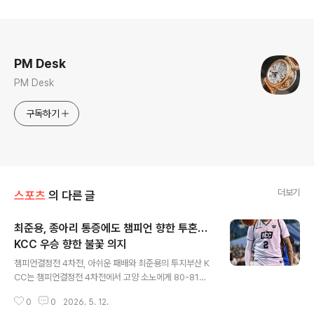
로그 정보
PM Desk
PM Desk
구독하기
더보기
스포츠
의 다른 글
최준용, 종아리 통증에도 챔피언 향한 투혼…
KCC 우승 향한 불꽃 의지
글 내용
챔피언결정전 4차전, 아쉬운 패배와 최준용의 투지부산 K
CC는 챔피언결정전 4차전에서 고양 소노에게 80-81로
아쉽게 패배하며 우승의 순간을 다음으로 미뤘습니다. 비
0
0
2026. 5. 12.
록 패배했지만, 정규리그 6위 팀으로서 첫 우승이라는 새