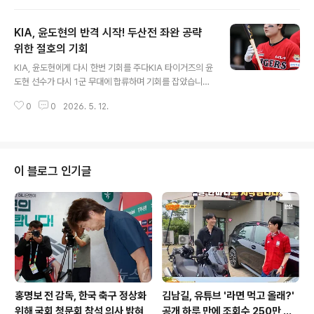
역사를 쓰기 위한 KCC의 의지는 더욱 강해졌습니다. 특히
팀의 핵심 선수인 최준용의 투지가 빛나고 있습니다. 그는
KIA, 윤도현의 반격 시작! 두산전 좌완 공략
팀의 공격과 수비에서 없어서는 안 될 존재감을 보여주며,
많은 데미지에도 불구하고 코트를 지키고 있습니다. 종아
위한 절호의 기회
글 내용
리 통증에도 불구하고, 최준용의 결단최근 최준용은 종아
KIA, 윤도현에게 다시 한번 기회를 주다KIA 타이거즈의 윤
리 통증을 호소하며 팬들의 우려를 샀습니다. 종아리 통증
도현 선수가 다시 1군 무대에 합류하며 기회를 잡았습니다.
은 아킬레스건 부상으로 이어질 수 있어 더욱 주의가 필요
지난 4월 부상으로 2군에 내려갔던 윤도현은 몸을 회복하
한 상황입니다. 4차전 마지막까지 경기를 소화했지만, 그
0
0
2026. 5. 12.
고 2군 3경기에서 8타수 2안타 2볼넷을 기록하며 컨디션
의 몸 상태에 대한 걱정은 가시지 않..
을 끌어올렸습니다. 동기 김도영이 슈퍼스타로 발돋움하는
동안 연쇄 부상으로 어려움을 겪었던 윤도현은 팬들의 아
픈 손가락으로 꼽히며, 이번 복귀를 통해 잠재력을 폭발시
키길 기대하고 있습니다. KIA는 이번 기회를 통해 공격력
이 블로그 인기글
강화라는 과제를 해결하고자 합니다. 좌완 상대 강점, 두산
전 승리 이끌까?윤도현 선수의 가장 큰 장점은 타격, 특히
좌완 투수에게 강하다는 점입니다. 데뷔 이후 1군에서 좌완
상대 타율 0.378을 기록할 만큼 뛰어난 면모를 보여왔습
니다. 이번 주 K..
홍명보 전 감독, 한국 축구 정상화
김남길, 유튜브 '라면 먹고 올래?'
위해 국회 청문회 참석 의사 밝혀
공개 하루 만에 조회수 250만 돌