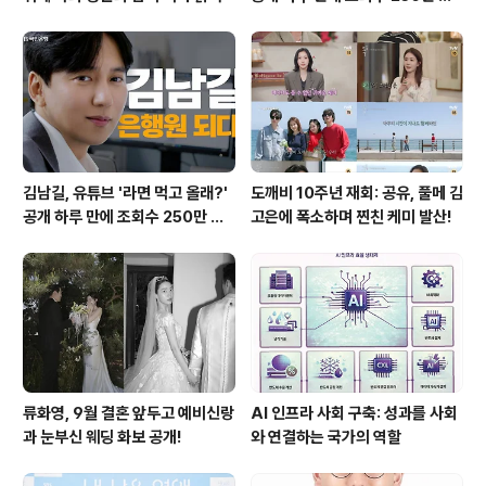
파하며 화제성 입증
김남길, 유튜브 '라면 먹고 올래?'
도깨비 10주년 재회: 공유, 풀메 김
공개 하루 만에 조회수 250만 돌
고은에 폭소하며 찐친 케미 발산!
파하며 화제성 입증
류화영, 9월 결혼 앞두고 예비신랑
AI 인프라 사회 구축: 성과를 사회
과 눈부신 웨딩 화보 공개!
와 연결하는 국가의 역할