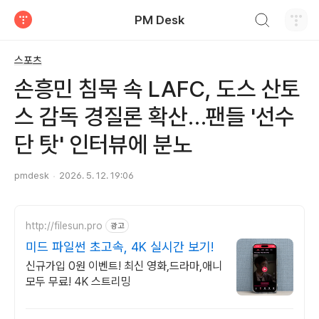
검색하기
PM Desk
티스토리
스포츠
손흥민 침묵 속 LAFC, 도스 산토
스 감독 경질론 확산…팬들 '선수
단 탓' 인터뷰에 분노
pmdesk
2026. 5. 12. 19:06
http://filesun.pro
광고
미드 파일썬 초고속, 4K 실시간 보기!
신규가입 0원 이벤트! 최신 영화,드라마,애니
모두 무료! 4K 스트리밍