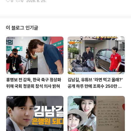
0
0
2026. 6. 25.
무리할 수 있었습니다. 한국은 전반전 동안 유효 슈팅을 단
히 실점 장면에서는 자신의 실수로 인해 ..
한 개도 기록하지 못하며 경기력에서 크게 밀리는 모습을
보였습니다. 경기 운영 및 선수단 구성홍명보 감독은 스리
백 전술을 유지하며 김승규 골키퍼를 비롯해 김민재, 이기
혁, 이한범 수비수와 이태석, 설영우 윙백을 배치했습니다.
이 블로그 인기글
황인범, 백승호가 중앙 미드필더로 나섰고, 황희찬, 이강인,
오현규가 공격을 이끌었습니다. 주장 손흥민 선수는 벤치
에서 대기했습니다. 남아공은 4-3-3 포메이션으로 맞섰
습니다. 주요 장면 및 위기 상황경기 초반 한국은 이강인의
날카로운 슈팅으로 기회를 ..
홍명보 전 감독, 한국 축구 정상화
김남길, 유튜브 '라면 먹고 올래?'
위해 국회 청문회 참석 의사 밝혀
공개 하루 만에 조회수 250만 돌
파하며 화제성 입증