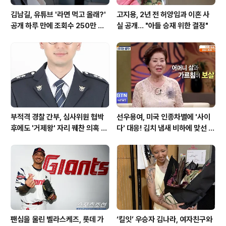
김남길, 유튜브 '라면 먹고 올래?'
고지용, 2년 전 허양임과 이혼 사
공개 하루 만에 조회수 250만 돌
실 공개… "아들 승재 위한 결정"
파하며 화제성 입증
부적격 경찰 간부, 심사위원 협박
선우용여, 미국 인종차별에 '사이
후에도 '거제왕' 자리 꿰찬 의혹 진
다' 대응! 김치 냄새 비하에 맞선 통
상 규명
쾌한 이야기
팬심을 울린 벨라스케즈, 롯데 가
‘킬잇’ 우승자 김나라, 여자친구와