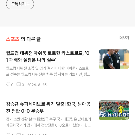
구독하기
더보기
스포츠
의 다른 글
월드컵 데뷔전 아쉬움 토로한 카스트로프, '0-
1 패배와 실점은 나의 실수'
글 내용
월드컵 데뷔전 소감 및 경기 결과에 대한 아쉬움카스트로
프 선수는 월드컵 데뷔전을 치른 점 자체는 기쁘지만, 팀이
0-1로 패한 결과에 대해 매우 아쉽고 슬프다고 밝혔습니
0
0
2026. 6. 25.
다. 그는 다른 조 상황을 지켜본 뒤 다음 경기 일정이 결정
되면, 곧바로 다음 경기에 100% 집중하겠다고 다짐했습
니다. 이번 경기의 아쉬운 패배를 발판 삼아 다음 경기를 준
김승규 슈퍼세이브로 위기 탈출! 한국, 남아공
비하겠다는 의지를 보였습니다. 감독의 주문과 경기 중 어
려웠던 점 분석감독은 남아공이 포백으로 수비하는 팀이기
전 전반 0-0 무승부
글 내용
에 최전방 라인에서 좀 더 공격적으로 움직이며 크로스와
경기 초반 상황 분석대한민국 축구 국가대표팀은 남아프리
침투에 적극적으로 나설 것을 주문했습니다. 카스트로프
카공화국과의 경기에서 전반전을 0-0으로 마쳤습니다. 김
선수는 경기장 안에서는 습도와 날씨 때문에 많은 스프린
승규 골키퍼의 눈부신 선방 덕분에 무실점으로 전반을 마
트와 공격적인 움직임이 매우 어렵다고 토로했습니다. 특