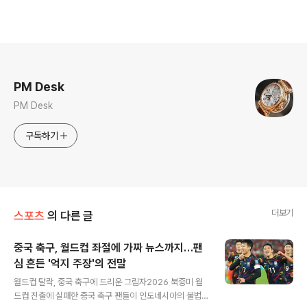
로그 정보
PM Desk
PM Desk
구독하기
더보기
스포츠
의 다른 글
중국 축구, 월드컵 좌절에 가짜 뉴스까지…팬
심 흔든 '억지 주장'의 전말
글 내용
월드컵 탈락, 중국 축구에 드리운 그림자2026 북중미 월
드컵 진출에 실패한 중국 축구 팬들이 인도네시아의 불법