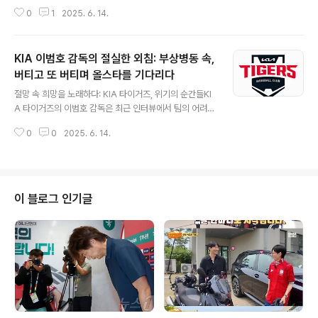
귀화 의혹을 제기하며 억지 주장을 펼쳤습니다. 중국은 20
0
1
2025. 6. 14.
02 한일 월드컵 이후 6회 연속 본선 진출에 실패하며 굴욕
을 맛봤습니다. 이번 아시아 지역 예선에서 중국은 C조 5
위로 탈락했고, 4위 인도네시아에게 패배하며 4차 예선 진
KIA 이범호 감독의 절실한 외침: 부상병동 속,
출마저 좌절되었습니다. 가짜 뉴스의 등장: 억지 주장의 시
작중국 팬들은 인도네시아 골키퍼 마르텐 파스의 불법 귀
버티고 또 버티며 올스타를 기다리다
글 내용
화를 주장하며, 중국-인도네시아전 몰수승과 순위 변경을
절망 속 희망을 노래하다: KIA 타이거즈, 위기의 순간들KI
요구했습니다. 이는 중국 SNS 웨이보에서 시작된 한 네티
A 타이거즈의 이범호 감독은 최근 인터뷰에서 팀의 어려운
즌의 허무맹랑한 가짜 뉴스였습니다. 파스는 네덜란드 연
상황을 솔직하게 털어놓았습니다. 부상 선수들의 복귀를
령별 대표팀 출전 기록이 있지만, 인도네시아로 귀화하여 F
0
0
2025. 6. 14.
간절히 기다리며, 현재의 어려움을 극복하려는 굳건한 의
IFA의 승인을 받고 정상적으..
지를 드러냈습니다. 특히, 김도영, 나성범, 김선빈 등 주축
선수들의 부재는 팀 전력에 큰 타격을 주고 있습니다. 이범
호 감독은 이러한 상황 속에서도 긍정적인 마인드를 유지
하며, 남은 선수들과 함께 전진하겠다는 의지를 다지고 있
이 블로그 인기글
습니다. 감독실 뎁스 차트의 슬픈 현실: 부상 선수들의 이름
표이범호 감독은 감독실에 있는 선수 현황 뎁스 차트를 언
급하며, 부상 선수들의 이름을 빼놓았다고 밝혔습니다. 이
는 현재 KIA 타이거즈가 처한 현실을 단적으로 보여주는
장면입니다. 경기에 나설 수..