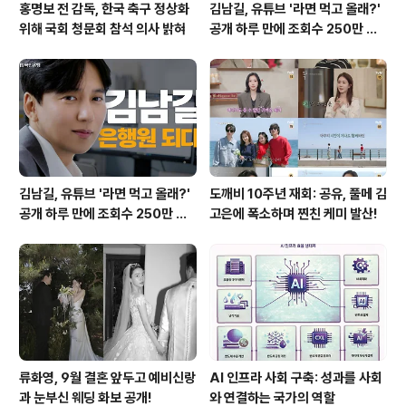
홍명보 전 감독, 한국 축구 정상화
김남길, 유튜브 '라면 먹고 올래?'
위해 국회 청문회 참석 의사 밝혀
공개 하루 만에 조회수 250만 돌
파하며 화제성 입증
김남길, 유튜브 '라면 먹고 올래?'
도깨비 10주년 재회: 공유, 풀메 김
공개 하루 만에 조회수 250만 돌
고은에 폭소하며 찐친 케미 발산!
파하며 화제성 입증
류화영, 9월 결혼 앞두고 예비신랑
AI 인프라 사회 구축: 성과를 사회
과 눈부신 웨딩 화보 공개!
와 연결하는 국가의 역할