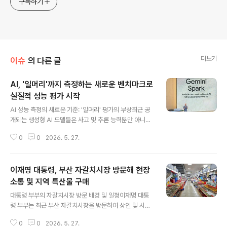
구독하기
더보기
이슈
의 다른 글
AI, '일머리'까지 측정하는 새로운 벤치마크로
실질적 성능 평가 시작
글 내용
AI 성능 측정의 새로운 기준: '일머리' 평가의 부상최근 공
개되는 생성형 AI 모델들은 사고 및 추론 능력뿐만 아니라
실제 업무 수행 능력을 측정하는 새로운 벤치마크를 통해
0
0
2026. 5. 27.
평가받고 있습니다. 기존의 시험 문제 풀이식 평가 방식에
대한 회의론이 제기되면서, AI의 '일머리'를 측정하는 실전
형 벤치마크가 주목받고 있습니다. 이는 AI가 복잡한 작업
이재명 대통령, 부산 자갈치시장 방문해 현장
을 얼마나 효율적으로 처리하고 실제 경제적 가치를 창출
할 수 있는지를 평가하는 데 중점을 둡니다. 기존 벤치마크
소통 및 지역 특산물 구매
글 내용
의 한계와 '일머리' 평가의 필요성현재 400개가 넘는 AI
대통령 부부의 자갈치시장 방문 배경 및 일정이재명 대통
성능 벤치마크는 대부분 객관식 문제 풀이에 집중되어 있
령 부부는 최근 부산 자갈치시장을 방문하여 상인 및 시민
어, AI의 실제 업무 수행 능력과는 괴리가 있다는 지적이 있
들과 소통하는 시간을 가졌습니다. 이번 방문은 경남 창원
습니다. 사용자들은 AI가 엉뚱한 답변을 내놓거나 오류가
0
0
2026. 5. 27.
시 진해 해군 잠수함사령부 방문 후 이루어졌습니다. 대통