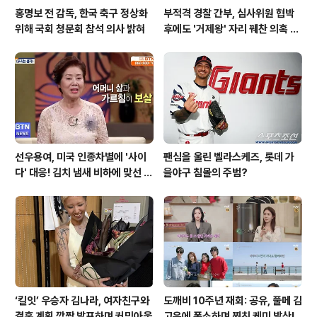
홍명보 전 감독, 한국 축구 정상화
부적격 경찰 간부, 심사위원 협박
위해 국회 청문회 참석 의사 밝혀
후에도 '거제왕' 자리 꿰찬 의혹 진
상 규명
선우용여, 미국 인종차별에 '사이
팬심을 울린 벨라스케즈, 롯데 가
다' 대응! 김치 냄새 비하에 맞선 통
을야구 침몰의 주범?
쾌한 이야기
‘킬잇’ 우승자 김나라, 여자친구와
도깨비 10주년 재회: 공유, 풀메 김
결혼 계획 깜짝 발표하며 커밍아웃
고은에 폭소하며 찐친 케미 발산!