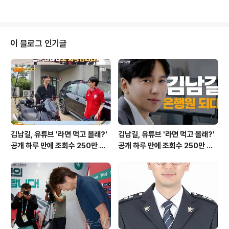
있는 정보를 제..
령 부부는 시장을 둘러보며 현장의 목소리를 청취했습니
다. 지역 특산물 구매 및 시민들과의 교류대통령 부부는 돌
멍게, 한치, 갑오징어, 새우, 해삼, 전복 등 다양한 지역 특산
물을 직접 구매했습니다. 이 과정에서 시민들은 대통령 부
이 블로그 인기글
부에게 사진 촬영 및 악수를 요청하며 반갑게 맞이했습니
다. 김혜경 여사는 구매한 독도 새우를 맛보며 만족감을 표
현했습니다. 식사 자리에서의 소통 및 건의사항 청취대통
령 부부는 자갈치시장 내 식당에서 구매한 해산물과 회로
저녁 식사를 했습니다. 식사 중에..
김남길, 유튜브 '라면 먹고 올래?'
김남길, 유튜브 '라면 먹고 올래?'
공개 하루 만에 조회수 250만 돌
공개 하루 만에 조회수 250만 돌
파하며 화제성 입증
파하며 화제성 입증