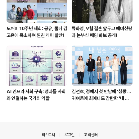
도깨비 10주년 재회: 공유, 풀메 김
류화영, 9월 결혼 앞두고 예비신랑
고은에 폭소하며 찐친 케미 발산!
과 눈부신 웨딩 화보 공개!
AI 인프라 사회 구축: 성과를 사회
김선호, 정예지 첫 만남에 '심쿵'…
와 연결하는 국가의 역할
귀여움에 최예나도 감탄한 '내 남
은 연애'
의안내
티스토리
로그인
고객센터