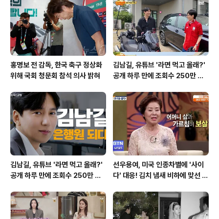
다. 시장 변동성이 커질수록 레버리지 ETF의 리밸런싱 거
래 규모도 증가하며, 이는 증시 변동성을 확대시키는 요인
으로 작용합니다. 해외 레..
홍명보 전 감독, 한국 축구 정상화
김남길, 유튜브 '라면 먹고 올래?'
위해 국회 청문회 참석 의사 밝혀
공개 하루 만에 조회수 250만 돌
파하며 화제성 입증
김남길, 유튜브 '라면 먹고 올래?'
선우용여, 미국 인종차별에 '사이
공개 하루 만에 조회수 250만 돌
다' 대응! 김치 냄새 비하에 맞선 통
파하며 화제성 입증
쾌한 이야기