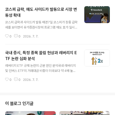
코스피 급락, 매도 사이드카 발동으로 시장 변
동성 확대
글 내용
코스피 급락과 사이드카 발동 배경7일 코스피가 장중 급락
세를 보이면서 유가증권시장에 프로그램 매도 호가 일시
효력 정지, 즉 사이드카가 발동되었습니다. 이는 코스피20
0
0
2026. 7. 7.
0 선물 지수의 급격한 하락에 따른 시장 안정화 조치입니
다. 당시 코스피200 선물 지수는 전일 종가 대비 5.12%
하락한 1227.32를 기록했습니다. 사이드카 발동 조건 및
국내 증시, 특정 종목 쏠림 현상과 레버리지 E
현재 시장 상황유가증권시장의 매도 사이드카는 코스피20
0 선물 지수가 전 거래일 대비 5% 이상 하락한 상태가 1분
TF 논란 심화 분석
글 내용
간 지속될 경우 발동됩니다. 현재 코스피는 전일 대비 5.5
레버리지 ETF 규제 논란의 근본 원인 분석국내 레버리지
4% 하락한 7604.94를 기록하며 시장의 불안정한 흐름
및 인버스 ETF의 거래대금 비중이 미국보다 약 4배 높은
을 이어가고 있습니다. 이러한 시장 상황은 투자자들에게
것으로 나타났습니다. 이는 상품 자체의 문제라기보다는
큰 영향을 미치고 있습니다. 향후 시장 전망 및 투자자 유의
0
0
2026. 7. 7.
국내 증시의 높은 단기 매매 비중과 특정 종목 쏠림 현상 때
사항향후 코..
문이라는 분석입니다. 삼성전자와 SK하이닉스 등 일부 초
대형주에 투자 자금이 집중되는 시장 구조가 변동성 논란
을 키우고 있습니다. 시장 구조와 리밸런싱의 영향미국과
달리 국내 증시는 삼성전자, SK하이닉스 등 소수 종목에
이 블로그 인기글
자금이 집중되는 경향이 있습니다. 단일 종목 레버리지 ET
F의 출시는 이러한 수급 쏠림을 더욱 심화시킬 수 있습니