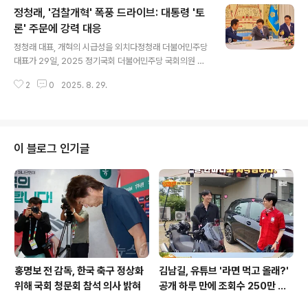
정청래, '검찰개혁' 폭풍 드라이브: 대통령 '토
임하겠다'며 '국민께 심려를 끼친 이 상황이 송구하고 매일
이 괴로울 따름'이라고 말했습니다. 입장문의 주요 내용 분
론' 주문에 강력 대응
글 내용
석김 씨는 입장문에서 '어떠한 경우에도 변명하지 않겠
정청래 대표, 개혁의 시급성을 외치다정청래 더불어민주당
다'는 강한 의지를 표명했습니다. 특검 조사 과정에서 대부
대표가 29일, 2025 정기국회 더불어민주당 국회의원 워
분의 질문에 '기억나지 않는다'거나 입을 다물었던 김 씨는,
크숍에서 “개혁은 자전거 페달과 같다. 자전거 페달을 밟지
이번 입장문에서는 진실과 마음을 바라보며 이 시간을 견
2
0
2025. 8. 29.
않으면 자전거는 쓰러진다”며 검찰, 언론, 사법 개혁을 강
디겠다는 의지를 ..
력하게 추진할 것을 주장했습니다. 이는 대통령이 중요 쟁
점에 대한 토론을 주문한 직후 나온 발언으로, 개혁의 시기
를 놓치면 반개혁의 저항이 밀려온다는 점을 강조했습니
다. 개혁의 시기를 놓치면 안 된다정 대표는 “개혁의 시기
이 블로그 인기글
를 놓치면 반드시 반개혁의 저항이 제2의 밀물처럼 밀려온
다. 추석 전에 끝내자. 아니 끝내야 한다”며 개혁의 시급성
을 거듭 강조했습니다. 그는 검찰개혁, 언론개혁, 사법개혁
과제가 더 이상 미룰 수 없는 시대적 과제가 되었다고 말하
며, 특히 타이밍의 중요성..
홍명보 전 감독, 한국 축구 정상화
김남길, 유튜브 '라면 먹고 올래?'
위해 국회 청문회 참석 의사 밝혀
공개 하루 만에 조회수 250만 돌
파하며 화제성 입증