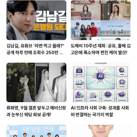
김남길, 유튜브 '라면 먹고 올래?'
도깨비 10주년 재회: 공유, 풀메 김
공개 하루 만에 조회수 250만 돌
고은에 폭소하며 찐친 케미 발산!
파하며 화제성 입증
류화영, 9월 결혼 앞두고 예비신랑
AI 인프라 사회 구축: 성과를 사회
과 눈부신 웨딩 화보 공개!
와 연결하는 국가의 역할