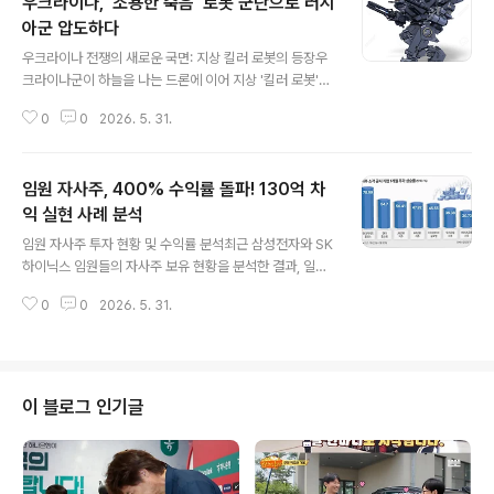
우크라이나, '조용한 죽음' 로봇 군단으로 러시
아군 압도하다
글 내용
우크라이나 전쟁의 새로운 국면: 지상 킬러 로봇의 등장우
크라이나군이 하늘을 나는 드론에 이어 지상 '킬러 로봇'을
대거 투입하여 전쟁의 판도를 바꾸고 있습니다. 올해 1월
0
0
2026. 5. 31.
이후 로봇 및 드론 등 무인 장비로 2만 2천 건의 임무를 수
행했으며, 병력 투입 없이 로봇과 드론만으로 러시아군 진
지를 점령하는 사례도 보고되었습니다. 이를 통해 우크라
임원 자사주, 400% 수익률 돌파! 130억 차
이나는 매달 러시아군 사상자 3만 5천 명 발생 목표를 달
성하고 있습니다. 전장의 게임 체인저: 로봇의 작전 수행 능
익 실현 사례 분석
글 내용
력과 특징전투 로봇은 지휘관이 게이머 의자에 앉아 작전
임원 자사주 투자 현황 및 수익률 분석최근 삼성전자와 SK
을 지휘하고, 드론이 실시간 전황을 중계하는 새로운 전장
하이닉스 임원들의 자사주 보유 현황을 분석한 결과, 일부
환경을 만들고 있습니다. 바퀴 달린 로봇 차량은 여러 대의
임원들은 180%에서 최대 400%에 달하는 높은 수익률을
카메라로 목표물을 조준하며, 휴식이나 보급 없이 장시간
0
0
2026. 5. 31.
기록했습니다. 이는 해당 기업들의 주가 급등에 따른 결과
작전을 수행할 수 있습니..
로 분석됩니다. 특히 곽노정 SK하이닉스 사장은 241%의
수익률로 236억원의 차익을, 차선용 SK하이닉스 사장은
400% 이상의 수익률로 약 130억원의 차익을 얻었습니
다. 주요 임원별 투자 성과 및 전략노태문 삼성전자 사장은
이 블로그 인기글
과거 책임 경영 차원에서 매입한 자사주를 통해 약 347%
의 높은 수익률을 기록하며 312억원의 평가액을 달성했습
니다. 진영현 부회장과 김용관 사장 역시 각각 182%와 2
41%의 수익률을 기록하며 상당한 투자 성과를 보였습니