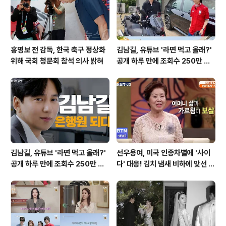
다. 이러한 임원들의 ..
홍명보 전 감독, 한국 축구 정상화
김남길, 유튜브 '라면 먹고 올래?'
위해 국회 청문회 참석 의사 밝혀
공개 하루 만에 조회수 250만 돌
파하며 화제성 입증
김남길, 유튜브 '라면 먹고 올래?'
선우용여, 미국 인종차별에 '사이
공개 하루 만에 조회수 250만 돌
다' 대응! 김치 냄새 비하에 맞선 통
파하며 화제성 입증
쾌한 이야기