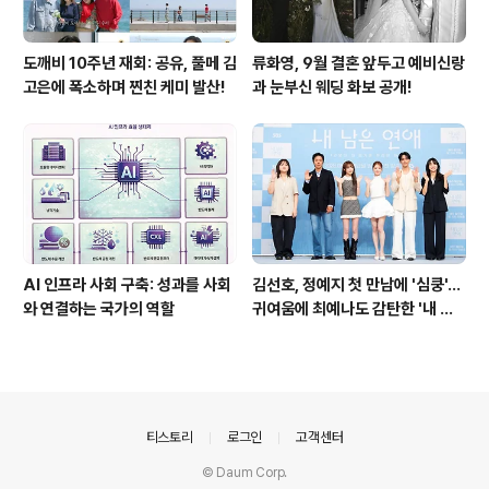
도깨비 10주년 재회: 공유, 풀메 김
류화영, 9월 결혼 앞두고 예비신랑
고은에 폭소하며 찐친 케미 발산!
과 눈부신 웨딩 화보 공개!
AI 인프라 사회 구축: 성과를 사회
김선호, 정예지 첫 만남에 '심쿵'…
와 연결하는 국가의 역할
귀여움에 최예나도 감탄한 '내 남
은 연애'
의안내
티스토리
로그인
고객센터
© Daum Corp.