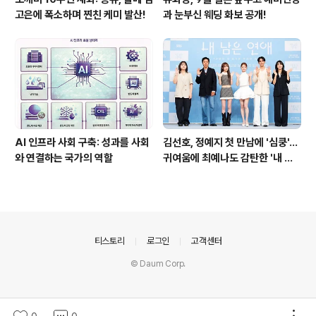
고은에 폭소하며 찐친 케미 발산!
과 눈부신 웨딩 화보 공개!
AI 인프라 사회 구축: 성과를 사회
김선호, 정예지 첫 만남에 '심쿵'…
와 연결하는 국가의 역할
귀여움에 최예나도 감탄한 '내 남
은 연애'
의안내
티스토리
로그인
고객센터
© Daum Corp.