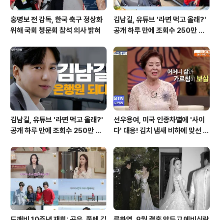
홍명보 전 감독, 한국 축구 정상화
김남길, 유튜브 '라면 먹고 올래?'
위해 국회 청문회 참석 의사 밝혀
공개 하루 만에 조회수 250만 돌
파하며 화제성 입증
김남길, 유튜브 '라면 먹고 올래?'
선우용여, 미국 인종차별에 '사이
공개 하루 만에 조회수 250만 돌
다' 대응! 김치 냄새 비하에 맞선 통
파하며 화제성 입증
쾌한 이야기
도깨비 10주년 재회: 공유, 풀메 김
류화영, 9월 결혼 앞두고 예비신랑