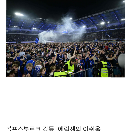
볼프스부르크 강등, 에릭센의 아쉬움