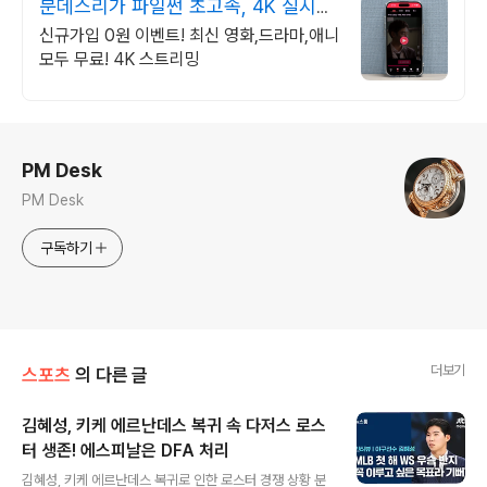
분데스리가 파일썬 초고속, 4K 실시간
보기!
신규가입 0원 이벤트! 최신 영화,드라마,애니
모두 무료! 4K 스트리밍
로그 정보
PM Desk
PM Desk
구독하기
더보기
스포츠
의 다른 글
김혜성, 키케 에르난데스 복귀 속 다저스 로스
터 생존! 에스피날은 DFA 처리
글 내용
김혜성, 키케 에르난데스 복귀로 인한 로스터 경쟁 상황 분