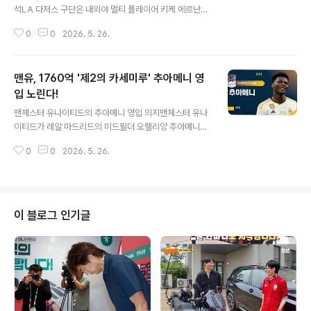
석LA 다저스 구단은 내외야 멀티 플레이어 키케 에르난데
스를 메이저리그 로스터에 복귀시킨다고 공식 발표했습니
0
0
2026. 5. 26.
다. 에르난데스의 복귀 자리를 마련하기 위해 산티아고 에
스피날이 양도지명(DFA) 처리되었습니다. 이로써 김혜성
은 다저스 로스터에 잔류하게 되었습니다. 김혜성의 현재
맨유, 1760억 '제2의 카세미루' 추아메니 영
성적과 향후 과제김혜성은 이번 시즌 40경기에서 타율 0.
255, 1홈런, 10타점을 기록하며 최근 타격 침체를 겪고 있
입 노린다!
글 내용
습니다. 특히 최근 7경기에서는 타율 0.182로 부진한 모습
맨체스터 유나이티드의 추아메니 영입 의지맨체스터 유나
을 보였습니다. 김혜성은 로스터 생존이라는 큰 고비를 넘
이티드가 레알 마드리드의 미드필더 오렐리앙 추아메니에
겼지만, 타격 성적 반등이 절실한 상황입니다. 에스피날 방
대한 관심을 지속하고 있습니다. 유럽축구 이적시장 전문
출 결정의 배경과 김혜성 잔류 이유다저스는 올스타 출신
0
0
2026. 5. 26.
가 파브리시오 로마노는 맨유가 추아메니를 '꿈의 영입'으
베테랑 내야수 산티아고..
로 여기고 있다고 보도했습니다. 추아메니는 뛰어난 피지
컬과 기술을 갖춘 프랑스 국적의 미드필더로, 1억 유로(약
1,760억원)의 이적료로 레알 마드리드에 합류했습니다.
추아메니의 최근 논란과 이적설최근 추아메니는 동료 선수
이 블로그 인기글
와의 훈련장 및 라커룸 충돌로 인해 구단으로부터 징계를
받았습니다. 이 사건으로 인해 이적설이 불거졌으며, 맨체
스터 유나이티드가 그의 영입을 적극적으로 추진하고 있다
는 보도가 나왔습니다. 맨유는 중앙 미드필더진 개편을 위
해 분주히 움직이고 있으며, 추아메니를 주요 영입..