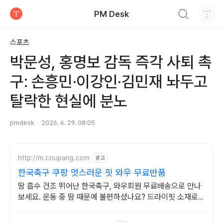
검색하기
PM Desk
티스토리
스포츠
박문성, 홍명보 감독 즉각 사퇴 촉
구: 손흥민·이강인·김민재 놔두고
탈락한 현실에 분노
pmdesk
2026. 6. 29. 08:05
http://m.coupang.com
광고
한국축구 쿠팡 멋스러운 핏 와우 무료반품
땀 흡수 건조 뛰어난 한국축구, 와우회원 무료배송으로 만나
보세요. 운동 중 땀 때문에 불편하셨나요? 드라이핏 소재로
쾌적하게 운동하세요.