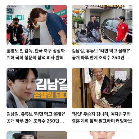
대표해 뛰겠다'는 결단으로 축구 국적을 대한민국으로 변
경하며 한국 남자 축구 역사상 최초의 외국 태생 복수국적
자 국가대표로 발탁되었습니다. 분데스리가 명문 보루시아
묀헨글라트바흐에서 주전으로 활약하며 큰 기..
홍명보 전 감독, 한국 축구 정상화
김남길, 유튜브 '라면 먹고 올래?'
위해 국회 청문회 참석 의사 밝혀
공개 하루 만에 조회수 250만 돌
파하며 화제성 입증
김남길, 유튜브 '라면 먹고 올래?'
‘킬잇’ 우승자 김나라, 여자친구와
공개 하루 만에 조회수 250만 돌
결혼 계획 깜짝 발표하며 커밍아웃
파하며 화제성 입증