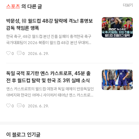
더보기
스포츠
의 다른 글
박문성, 韓 월드컵 48강 탈락에 격노! 홍명보
감독 책임론 맹폭
글 내용
한국 축구, 48강 월드컵 본선 진출 실패의 충격한국 축구
국가대표팀이 2026 북중미 월드컵 48강 본선 무대에서
탈락하는 충격적인 결과를 맞이했습니다. 콩고민주공화국
0
0
2026. 6. 29.
이 우즈베키스탄을 상대로 역전승을 거두면서, 한국은 조
3위 팀 중 상위 8개 팀에 들지 못해 최종 탈락이 확정되었
습니다. 이는 사상 첫 월드컵 본선 진출을 노렸던 우즈베키
독일 국적 포기한 옌스 카스트로프, 45분 출
스탄의 탈락과 함께 한국 축구에 큰 실망감을 안겨주었습
니다. 박문성 해설위원, 홍명보 감독의 태도에 강한 비판 제
전 후 월드컵 탈락 및 한국 조 3위 실패 소식
글 내용
기박문성 축구 해설위원은 자신의 유튜브 채널을 통해 이
옌스 카스트로프의 월드컵 여정과 독일 매체의 반응독일인
번 탈락에 대해 강한 유감을 표했습니다. 특히 홍명보 감독
아버지와 한국인 어머니 사이에서 태어난 옌스 카스트로프
의 경기 후 인터뷰 태도를 문제 삼으며, '뭐가 잘못됐는지
선수가 축구 국적을 대한민국으로 변경하며 큰 관심을 모
모르겠다'는 발언과 '책임지겠다'는 식의 태도가 선수들에
0
0
2026. 6. 29.
았습니다. 독일 매체 '빌트'는 카스트로프 선수의 월드컵 탈
게 책임을 전가하는 듯한 뉘앙..
락 소식을 안타까운 시선으로 조명했습니다. 온 힘을 다해
응원했으나 결국 귀국길에 오르게 되었다는 소식을 전했습
니다. 카스트로프의 축구 인생과 태극마크 선택 배경카스
트로프 선수는 독일 연령별 대표팀을 거치며 엘리트 코스
이 블로그 인기글
를 밟아온 유망주였습니다. 지난해 9월, '어머니의 나라를