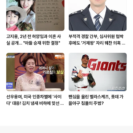
고지용, 2년 전 허양임과 이혼 사
부적격 경찰 간부, 심사위원 협박
실 공개… "아들 승재 위한 결정"
후에도 '거제왕' 자리 꿰찬 의혹 진
상 규명
선우용여, 미국 인종차별에 '사이
팬심을 울린 벨라스케즈, 롯데 가
다' 대응! 김치 냄새 비하에 맞선 통
을야구 침몰의 주범?
쾌한 이야기