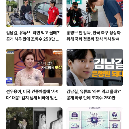
E) 공식 행사에 참석하기 위해 인천국제공항을 찾은 수지
는 깨끗한 화이트 셔츠에 베이..
김남길, 유튜브 '라면 먹고 올래?'
홍명보 전 감독, 한국 축구 정상화
공개 하루 만에 조회수 250만 돌
위해 국회 청문회 참석 의사 밝혀
파하며 화제성 입증
선우용여, 미국 인종차별에 '사이
김남길, 유튜브 '라면 먹고 올래?'
다' 대응! 김치 냄새 비하에 맞선 통
공개 하루 만에 조회수 250만 돌
쾌한 이야기
파하며 화제성 입증