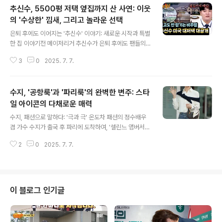
추신수, 5500평 저택 옆집까지 산 사연: 이웃
의 '수상한' 낌새, 그리고 놀라운 선택
글 내용
은퇴 후에도 이어지는 '추신수' 이야기: 새로운 시작과 특별
한 집 이야기전 메이저리거 추신수가 은퇴 후에도 팬들의
뇌리에 깊이 각인될 만한 소식을 전했습니다. 바로, 5500
3
0
2025. 7. 7.
평 규모의 텍사스 대저택 옆집을 추가로 구입했다는 놀라
운 이야기입니다. 이는 단순한 부동산 투자를 넘어, 그의 특
별한 가족 사랑과 예상치 못한 이웃과의 관계에서 비롯된
수지, '공항룩'과 '파리룩'의 완벽한 변주: 스타
결정으로, 많은 이들의 관심을 집중시켰습니다. 5일 방송
된 JTBC '아는 형님'에 출연하여 이와 관련된 비하인드 스
일 아이콘의 다채로운 매력
글 내용
토리를 공개하며, 팬들에게 유쾌한 웃음과 감동을 선사했
수지, 패션으로 말하다: '극과 극' 온도차 패션의 정수배우
습니다. 수상한 이웃? 추신수가 옆집을 산 이유추신수는 대
겸 가수 수지가 출국 후 파리에 도착하여, '셀린느 앰버서
저택을 짓는 동안 옆집 이웃의 행동에 의문을 품었다고 합
더'로서의 면모를 유감없이 발휘했습니다. 인천공항에서는
니다. 그는 “집을 짓는 동안 옆집 이웃이 수상해 보였다. 평
2
0
2025. 7. 7.
클래식한 슬랙스룩으로 우아함을 뽐냈고, 파리 현지에서는
범한 사람이 아닌 것 ..
트렌디한 트랙수트 스타일링으로 시크한 매력을 선보이며,
극과 극을 넘나드는 패션 센스를 과시했습니다. 수지는 '꾸
안꾸' 스타일의 정석을 보여주며, 패셔니스타로서의 입지
를 다시 한번 굳건히 했습니다. 그녀의 패션은 단순한 옷차
이 블로그 인기글
림을 넘어, 자신만의 개성과 스타일을 표현하는 강력한 수
단임을 증명했습니다. 인천공항, 우아함의 정점: 클래식 슬
랙스룩지난 4일, 프랑스 파리에서 열리는 셀린느(CELIN