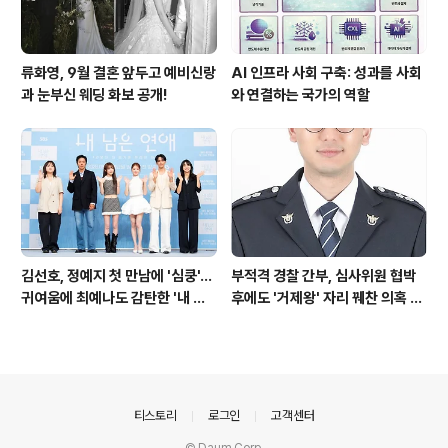
류화영, 9월 결혼 앞두고 예비신랑
AI 인프라 사회 구축: 성과를 사회
과 눈부신 웨딩 화보 공개!
와 연결하는 국가의 역할
김선호, 정예지 첫 만남에 '심쿵'…
부적격 경찰 간부, 심사위원 협박
귀여움에 최예나도 감탄한 '내 남
후에도 '거제왕' 자리 꿰찬 의혹 진
은 연애'
상 규명
의안내
티스토리
로그인
고객센터