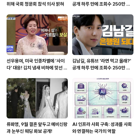
위해 국회 청문회 참석 의사 밝혀
공개 하루 만에 조회수 250만 돌
파하며 화제성 입증
선우용여, 미국 인종차별에 '사이
김남길, 유튜브 '라면 먹고 올래?'
다' 대응! 김치 냄새 비하에 맞선 통
공개 하루 만에 조회수 250만 돌
쾌한 이야기
파하며 화제성 입증
류화영, 9월 결혼 앞두고 예비신랑
AI 인프라 사회 구축: 성과를 사회
과 눈부신 웨딩 화보 공개!
와 연결하는 국가의 역할