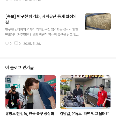
0
0
2025. 5. 26.
권 원내대표는 김용태 비상대책위원장이 이 후보의 당 대
표 시절에 대해 유감을 표명했으니 갈등이 해소됐다는 취
지로 말했습니다. 이 후보는 이에 대해 '자기네끼리 유감 표
[속보] 반구천 암각화, 세계유산 등재 확정의
명했으니 해결된 것 아니냐'라며, 일본과의 과거사 문제를
언급하며 정치적 문제 해결의 비효율성을 지적했습니다.
길
글 내용
이준석 후보의 발언은 정치적 갈등의 복잡성을 잘 보여주
반구천 암각화의 역사적 가치반구천 암각화는 선사시대 한
며, 이러한 논의는 대선 후보 간의 경쟁 구도에 큰 영향을
반도에서 거주했던 인류의 귀중한 역사적 유산을 담고 있
미칠 것으로 전망됩니다. 3차 TV 토론의 중요성과 준비 과
습니다. 이 암각화는 울주 대곡리 반구대 암각화와 울주 천
정이준석 후보는 내일 있을 3차 TV 토론에 대비하고 있는
0
0
2025. 5. 26.
전리 명문과 암각화를 포함하여, 한반도 선사 문화의 정점
상황입니다. 기자들이 토론 준비에 대..
을 나타냅니다. 유네스코 세계유산으로의 등재가 확정될
경우, 이는 한국의 17번째 세계유산이 됩니다. 전문가들은
이 암각화가 인류의 역사와 문화 이해에 중요한 기여를 할
것이라고 입을 모읍니다. ICOMOS의 등재 권고국제기념
이 블로그 인기글
물유적협의회(ICOMOS)는 반구천 암각화에 대해 ‘등재’
권고 판단을 내렸습니다. 이는 세계유산 등재 신청을 위한
중요한 단계로, 이코모스는 신청된 유산의 가치를 평가하
여 권고안을 제시합니다. 특히, 반구천 암각화는 그 역사적
가치와 독특한 문화적 의미로 인해..
홍명보 전 감독, 한국 축구 정상화
김남길, 유튜브 '라면 먹고 올래?'