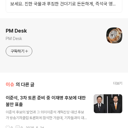
보세요. 진한 국물과 푸짐한 건더기로 든든하게, 즉석국 영양
가득한 식사를 완성하세요.
로그 정보
PM Desk
PM Desk
구독하기
더보기
이슈
의 다른 글
이준석, 3차 토론 준비 중 이재명 후보에 대한
불만 표출
글 내용
이준석 후보의 발언과 그 의미이준석 개혁신당 대선 후보
가 방송기자클럽 토론회에 참석한 가운데, 기자들과의 대
화에서 권성동 국민의힘 원내대표의 발언을 비판했습니다.