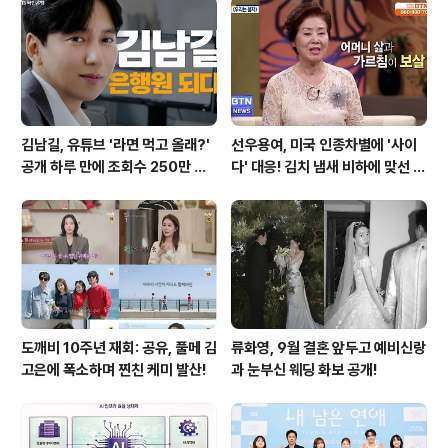
김남길, 유튜브 '라면 먹고 올래?'
선우용여, 미국 인종차별에 '사이
공개 하루 만에 조회수 250만 돌
다' 대응! 김치 냄새 비하에 맞선 통
파하며 화제성 입증
쾌한 이야기
도깨비 10주년 재회: 공유, 풀메 김
류화영, 9월 결혼 앞두고 예비신랑
고은에 폭소하며 찐친 케미 발산!
과 눈부신 웨딩 화보 공개!