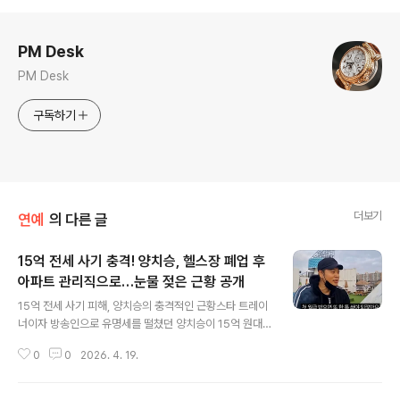
로그 정보
PM Desk
PM Desk
구독하기
더보기
연예
의 다른 글
15억 전세 사기 충격! 양치승, 헬스장 폐업 후
아파트 관리직으로…눈물 젖은 근황 공개
글 내용
15억 전세 사기 피해, 양치승의 충격적인 근황스타 트레이
너이자 방송인으로 유명세를 떨쳤던 양치승이 15억 원대
전세 사기 피해를 당한 사실이 알려져 안타까움을 자아내
0
0
2026. 4. 19.
고 있습니다. 이 여파로 운영하던 헬스장까지 폐업하는 아
픔을 겪었지만, 그는 좌절하지 않고 새로운 도전을 시작했
습니다. 현재 서울 강남구의 한 고급 아파트 커뮤니티 관리