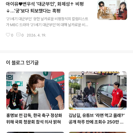
아이유♥변우석 '대군부인', 화제성↑ 비평
상무로 근무하며 제2의 인생을 살고 있습니다. SBS '미운
우리 새끼' 방송을 통해 그의 충격적인 근황과 심경이 공개
↓…'궁'보다 퇴보했다는 혹평
글 내용
될 예정입니다. 아파트 커뮤니티 센터장으로 변신, 새로운
‘21세기 대군부인’ 향한 날카로운 비평정석희 칼럼리스트
도전양치승은 최근 진행된 '미우새' 녹화에서 코미디언 허
가 MBC 드라마 ‘21세기 대군부인’에 대해 날카로운 비평
경환, 가수 김종민과 만났습니다. 그는 최고급 아파트의 헬
을 내놓아 화제가 되고 있습니다. 유튜브 채널 ‘정석희 테레
스장, 골프장, 수영장 등 다양한 커뮤니티 시설을 관리하는
0
0
2026. 4. 19.
비평’을 통해 공개된 영상에서 정 칼럼리스트는 배우들의
총책임자로서의 면모를 보..
연기뿐만 아니라 드라마의 영상미와 연출에 대해서도 아쉬
움을 표했습니다. 특히 공승연 배우의 고군분투하는 연기
변신을 언급하며, 로맨틱 코미디 안에서 혼자 정극을 찍는
듯한 인상을 받았다고 전했습니다. 기대가 컸던 만큼 아쉽
이 블로그 인기글
다는 반응이 나온다는 의견에 동의하며, 세트와 영상미가
더 아쉬웠다고 덧붙였습니다. MBC 사극의 명성에 대한 의
문정석희 칼럼리스트는 MBC 하면 떠오르는 아름다운 영
상미와 사극 수작들을 언급하며, ‘21세기 대군부인’에서 이
러한 MBC 특유의 ‘사극 때깔..
홍명보 전 감독, 한국 축구 정상화
김남길, 유튜브 '라면 먹고 올래?'
위해 국회 청문회 참석 의사 밝혀
공개 하루 만에 조회수 250만 돌
파하며 화제성 입증