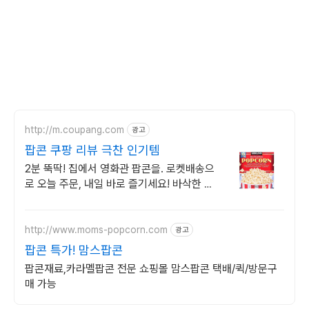
http://m.coupang.com
광고
팝콘 쿠팡 리뷰 극찬 인기템
2분 뚝딱! 집에서 영화관 팝콘을. 로켓배송으
로 오늘 주문, 내일 바로 즐기세요! 바삭한 식
감, 지퍼팩 보관으로 눅눅함 걱정 끝! 온 가족
간식으로 딱!
http://www.moms-popcorn.com
광고
팝콘 특가! 맘스팝콘
팝콘재료,카라멜팝콘 전문 쇼핑몰 맘스팝콘 택배/퀵/방문구
매 가능