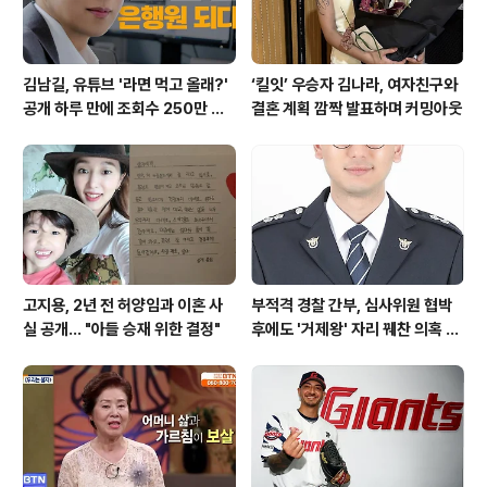
김남길, 유튜브 '라면 먹고 올래?'
‘킬잇’ 우승자 김나라, 여자친구와
공개 하루 만에 조회수 250만 돌
결혼 계획 깜짝 발표하며 커밍아웃
파하며 화제성 입증
고지용, 2년 전 허양임과 이혼 사
부적격 경찰 간부, 심사위원 협박
실 공개… "아들 승재 위한 결정"
후에도 '거제왕' 자리 꿰찬 의혹 진
상 규명