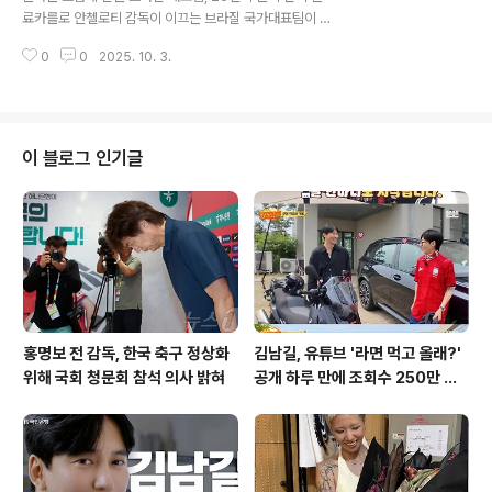
시카고 화이트삭스로 이적한 후, 2년 만에 방출 통보를 받
료카를로 안첼로티 감독이 이끄는 브라질 국가대표팀이 한
으며 다시 한번 벼랑 끝에 서게 되었습니다. KBO를 넘어선
국과 일본을 상대로 펼쳐질 A매치 2경기에 나설 26인의
활약: 에릭 페디의 성공과 좌절페디는 KBO 리그에서 평균
0
0
2025. 10. 3.
명단을 발표했습니다. 비니시우스 주니오르, 히샬리송, 마
자책점 2.00..
테우스 쿠냐, 호드리구 등 세계적인 선수들이 이름을 올리
며, 팬들의 기대를 한껏 끌어올리고 있습니다. 부상으로 아
쉽게 합류하지 못한 네이마르, 하피냐 등의 선수를 제외하
고, 브라질은 최정예 멤버를 소집해 한국 원정에 나설 예정
이 블로그 인기글
입니다. 10일 서울월드컵경기장에서 한국과 친선 경기를
치른 후, 14일에는 일본과 맞붙는 일정으로, 아시아 투어에
나섭니다. 손흥민과 히샬리송, 2달 만의 '극적인 재회'이번
명단 발표에서 가장 눈에 띄는 이름 중 하나는 바로 히샬리
송입니다. 그는 한국과 ..
홍명보 전 감독, 한국 축구 정상화
김남길, 유튜브 '라면 먹고 올래?'
위해 국회 청문회 참석 의사 밝혀
공개 하루 만에 조회수 250만 돌
파하며 화제성 입증