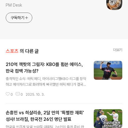
PM Desk
구독하기
더보기
스포츠
의 다른 글
210억 잭팟의 그림자: KBO를 휩쓴 에이스,
한국 컴백 가능성?
글 내용
충격적인 소식: 에릭 페디, 마이너리그행KBO 리그를 장악
하고 메이저리그로 화려하게 복귀했던 에릭 페디가 결국
마이너리그로 향하는 충격적인 소식이 전해졌습니다. 밀워
0
0
2025. 10. 3.
키 브루어스에서 DFA(지명 할당) 조치된 후 웨이버 클레임
을 받지 못하면서, 마이너리그행을 받아들일 수밖에 없었
습니다. KBO MVP에서 MLB 방출까지: 2년의 롤러코스
손흥민 vs 히샬리송, 2달 만의 '특별한 재회'
터2023년, NC 다이노스와 100만 달러에 계약하며 한국
무대에 도전했던 페디는 KBO 리그 MVP를 거머쥐며 화려
성사! 브라질, 한국전 26인 명단 발표
글 내용
하게 부활했습니다. 하지만 210억 원의 잭팟을 터뜨리며
한국을 뜨겁게 달굴 브라질 대표팀, 26인의 출격 준비 완