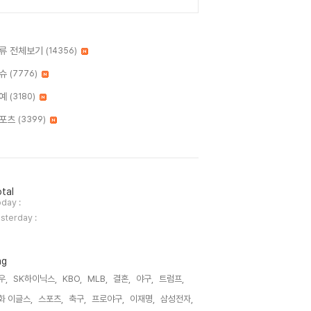
류 전체보기
(14356)
슈
(7776)
예
(3180)
포츠
(3399)
tal
day :
sterday :
ag
우,
SK하이닉스,
KBO,
MLB,
결혼,
야구,
트럼프,
화 이글스,
스포츠,
축구,
프로야구,
이재명,
삼성전자,