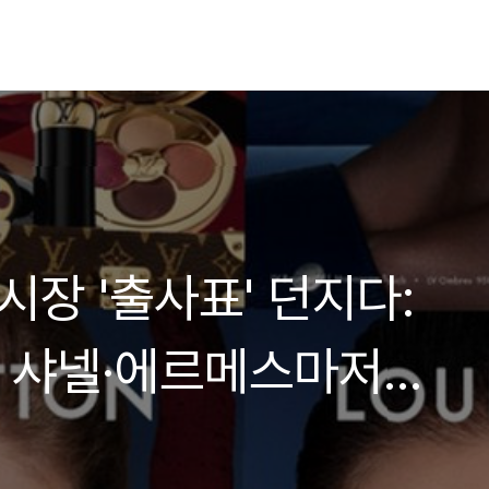
시장 '출사표' 던지다:
, 샤넬·에르메스마저
' 전략