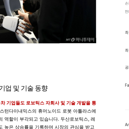
손
한
최
최
근
글
과
인
최
기
글
공
페
F
기업 및 기술 동향
이
스
북
동차 기업들도 로보틱스 자회사 및 기술 개발을 통
트
위
 보스턴다이내믹스의 휴머노이드 로봇 아틀라스에
터
플
 역할이 부각되고 있습니다. 두산로보틱스, 레
러
Ar
그
도 높은 상승률을 기록하며 시장의 관심을 받고