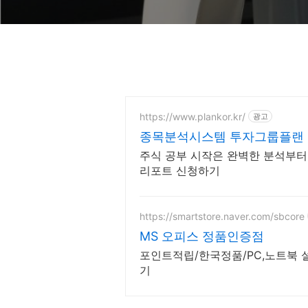
https://www.plankor.kr/
광고
종목분석시스템 투자그룹플랜
100%
주식 공부 시작은 완벽한 분석부터!
리포트 신청하기
https://smartstore.naver.com/sbcore
MS 오피스 정품인증점
포인트적립/한국정품/PC,노트북 
기