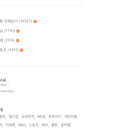
류 전체보기
(14327)
슈
(7761)
예
(3174)
포츠
(3391)
tal
day :
sterday :
ag
럼프,
월드컵,
삼성전자,
MLB,
프로야구,
국민의힘,
치,
이재명,
KBO,
스포츠,
배우,
결혼,
윤석열,