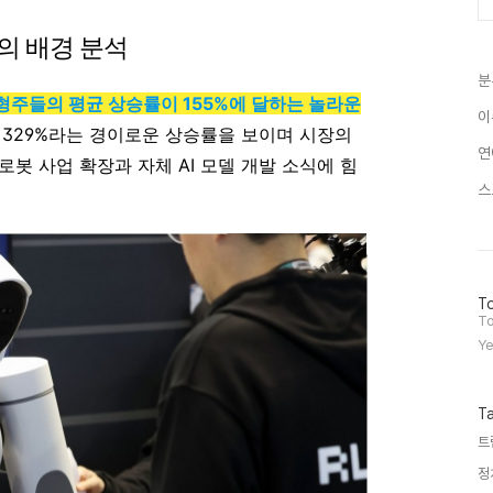
의 배경 분석
분
형주들의 평균 상승률이 155%에 달하는 놀라운
이
는 329%라는 경이로운 상승률을 보이며 시장의
연
봇 사업 확장과 자체 AI 모델 개발 소식에 힘
스
방
To
문
To
자
Ye
수
T
트
정