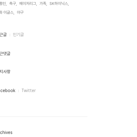
흥민,
축구,
메이저리그,
가족,
SK하이닉스,
화 이글스,
야구,
근글
인기글
근댓글
지사항
acebook
Twitter
chives