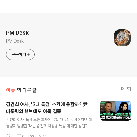
로그 정보
PM Desk
PM Desk
구독하기
더보기
이슈
의 다른 글
김건희 여사, '3대 특검' 소환에 응할까? 尹
대통령의 행보에도 이목 집중
글 내용
김건희 여사, 특검 소환 조사에 응할 가능성 시사이재명 대
통령이 임명한 '내란·김건희·채상병 특검'에 대한 김건희 여
사의 입장이 주목받고 있습니다. MBN 보도에 따르면, 김
0
0
2025. 6. 14.