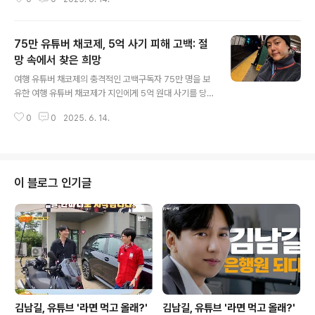
여사 측은 특검팀의 소환 조사에 응하는 방안을 고려 중인
것으로 알려졌습니다. 이는 앞선 윤석열 대통령의 경찰 소
환 불응과는 대비되는 행보로, 향후 정치적 파장에 대한 관
75만 유튜버 채코제, 5억 사기 피해 고백: 절
심이 쏠리고 있습니다. 과거 불출석 전력과 혐의 부인 입장
김 여사는 과거 '명태균 게이트' 수사와 관련해 소환 통보를
망 속에서 찾은 희망
글 내용
받았지만 불출석한 바 있습니다. 당시에는 '선거에 영향을
여행 유튜버 채코제의 충격적인 고백구독자 75만 명을 보
줄 수 있다'는 이유로 불출석 의견서를 제출했고, 최근에는
유한 여행 유튜버 채코제가 지인에게 5억 원대 사기를 당
혐의를 전면 부인하는 추가 의견서를 검찰에 제출했습니
한 사실을 밝혀 충격을 안겨주고 있습니다. 채코제는 자신
다. 이러한 과거 행보와 현재 특검 조사에 대한 고려 사이의
0
0
2025. 6. 14.
의 유튜브 채널을 통해 5년간 알고 지낸 지인에게 거액을
변화가 주목됩니..
사기당했으며, 현재 민·형사 소송을 진행 중이라고 밝혔습
니다. 이번 사건은 채코제의 결혼 직후 발생하여 그에게 더
욱 큰 심리적 고통을 안겨주었습니다. 사기 피해 내용: 부동
산 투자 권유와 빚 돌려막기채코제는 지인이 부동산 투자
이 블로그 인기글
를 권유하며 돈을 요구했고, 실제로는 그 돈이 지인의 빚을
갚는 데 사용되었다고 밝혔습니다. 피해 금액은 5억 4천만
원에 달하며, 현재 사기범은 구치소에 수감되어 구속 수사
를 받고 있습니다. 채코제는 이 사기 사건으로 인해 극심한
스트레스와 우울증을 겪었으..
김남길, 유튜브 '라면 먹고 올래?'
김남길, 유튜브 '라면 먹고 올래?'