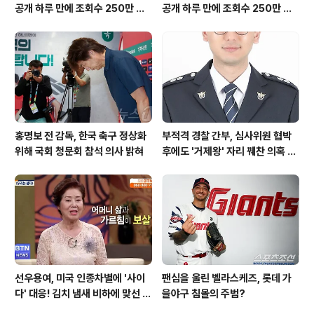
공개 하루 만에 조회수 250만 돌
공개 하루 만에 조회수 250만 돌
파하며 화제성 입증
파하며 화제성 입증
홍명보 전 감독, 한국 축구 정상화
부적격 경찰 간부, 심사위원 협박
위해 국회 청문회 참석 의사 밝혀
후에도 '거제왕' 자리 꿰찬 의혹 진
상 규명
선우용여, 미국 인종차별에 '사이
팬심을 울린 벨라스케즈, 롯데 가
다' 대응! 김치 냄새 비하에 맞선 통
을야구 침몰의 주범?
쾌한 이야기