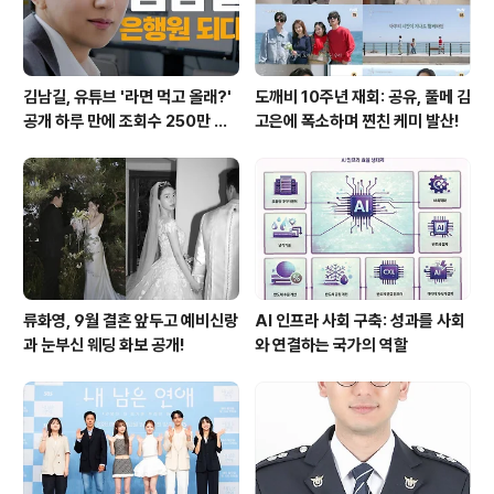
김남길, 유튜브 '라면 먹고 올래?'
도깨비 10주년 재회: 공유, 풀메 김
공개 하루 만에 조회수 250만 돌
고은에 폭소하며 찐친 케미 발산!
파하며 화제성 입증
류화영, 9월 결혼 앞두고 예비신랑
AI 인프라 사회 구축: 성과를 사회
과 눈부신 웨딩 화보 공개!
와 연결하는 국가의 역할