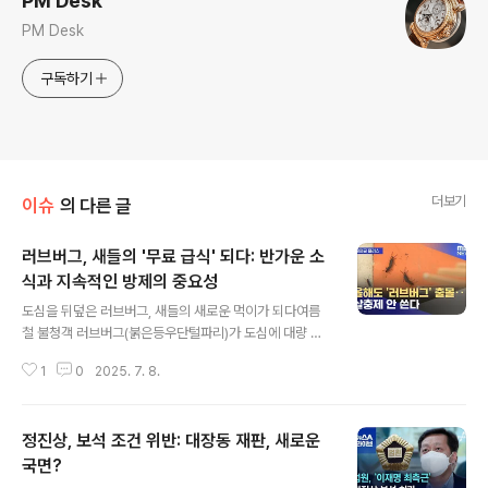
PM Desk
PM Desk
구독하기
더보기
이슈
의 다른 글
러브버그, 새들의 '무료 급식' 되다: 반가운 소
식과 지속적인 방제의 중요성
글 내용
도심을 뒤덮은 러브버그, 새들의 새로운 먹이가 되다여름
철 불청객 러브버그(붉은등우단털파리)가 도심에 대량 출
몰하면서 시민 불편이 커지고 있습니다. 하지만 최근 엑스
1
0
2025. 7. 8.
(X·옛 트위터)에는 참새, 까치 등 새들이 러브버그를 먹어
치우는 모습을 봤다는 목격담이 잇따라 게재되면서, 반가
운 소식이 전해지고 있습니다. 시민들은 "참새들이 상가 유
정진상, 보석 조건 위반: 대장동 재판, 새로운
리창에 붙은 러브버그를 잡아먹고 있다" "인천공항 가는 길
에 러브버그가 많았는데 까치 몇 마리가 러브버그를 무료
국면?
글 내용
급식소처럼 이용하고 있더라" 등의 목격담을 전하며, 긍정