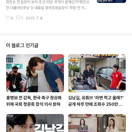
정진상 전 실장의 보석 조건 위반: 무엇이 문제인가?정진상
적인 반응을 보이고 있습니다. 러브버그를 향한 새들의 '먹
전 더불어민주당 당 대표실 정무조정실장이 ‘자정 전 귀
방', 긍정적인 신호?러브버그는 산성 체액을 가지고 있어
가’라는 보석 조건을 지난달에만 2차례 어긴 사실이 드러
일반적인 포식자인 새나 개구리가 먹이를 기피하는 곤충으
0
1
2025. 7. 8.
났습니다. 이는 대장동 개발 특혜 의혹 관련 재판에서 중요
로 알려져 있습니다. 하지만 참새와 까..
한 변화를 예고합니다. 법조계에 따르면, 수원보호관찰소
성남지소는 서울중앙지법에 보석조건 위반 사실을 통지했
습니다. 정 전 실장은 자정을 넘어 귀가하거나 외박할 경우
재판부에 사전 신고해야 했지만, 이를 어긴 것입니다. 보석
이 블로그 인기글
조건 위반의 구체적인 내용정 전 실장은 지난해 6월 재판
후 변호인과 논의하다 자정을 넘겨 귀가하여 주의를 받았
습니다. 또한, 2월에는 변호인이 법정 밖에서 증인과 접촉
하여 300만원의 과태료를 부과받았습니다. 이러한 일련의
사건들은 정진상 전 실장의 재판..
홍명보 전 감독, 한국 축구 정상화
김남길, 유튜브 '라면 먹고 올래?'
위해 국회 청문회 참석 의사 밝혀
공개 하루 만에 조회수 250만 돌
파하며 화제성 입증