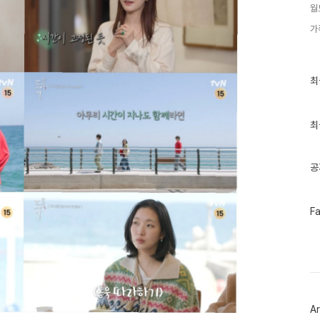
월
가
최
최
근
글
과
인
최
기
글
공
페
F
이
스
북
트
위
터
플
러
Ar
그