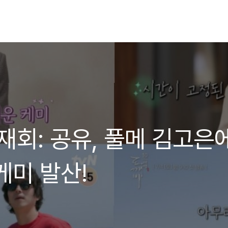
재회: 공유, 풀메 김고은
케미 발산!