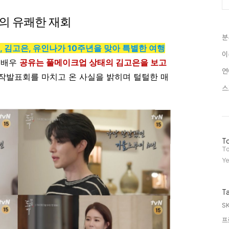
들의 유쾌한 재회
분
, 김고은, 유인나가 10주년을 맞아 특별한 여행
이
 배우
공유는 풀메이크업 상태의 김고은을 보고
연
제작발표회를 마치고 온 사실을 밝히며 털털한 매
스
방
To
문
To
자
Ye
수
T
S
프