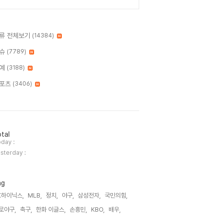
류 전체보기
(14384)
슈
(7789)
예
(3188)
포츠
(3406)
tal
day :
sterday :
ag
K하이닉스,
MLB,
정치,
야구,
삼성전자,
국민의힘,
로야구,
축구,
한화 이글스,
손흥민,
KBO,
배우,