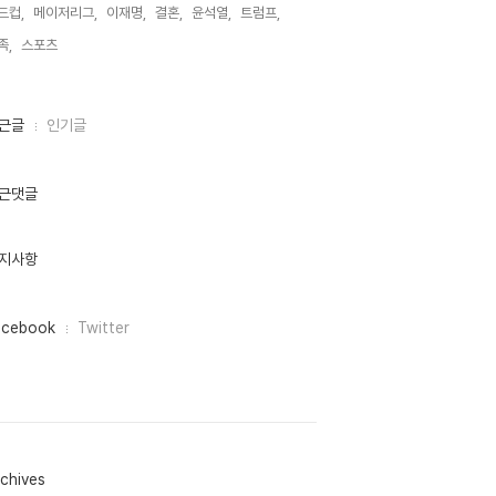
드컵,
메이저리그,
이재명,
결혼,
윤석열,
트럼프,
족,
스포츠,
근글
인기글
근댓글
지사항
acebook
Twitter
chives