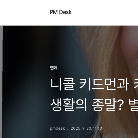
PM Desk
연예
니콜 키드먼과 키
생활의 종말? 
pmdesk
2025. 9. 30. 11:13