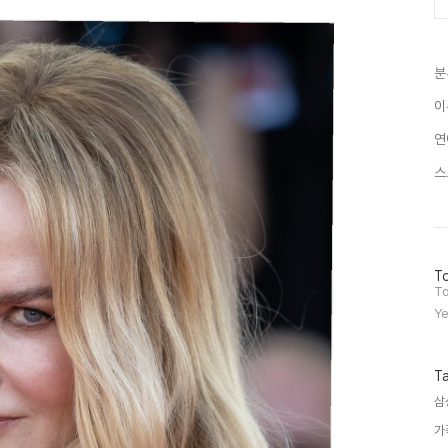
분
이
연
스
방
To
문
To
자
Ye
수
T
삼
가