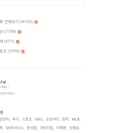
류 전체보기
(14320)
슈
(7758)
예
(3171)
포츠
(3390)
tal
day :
sterday :
ag
성전자,
축구,
스포츠,
KBO,
프로야구,
정치,
MLB,
족,
SK하이닉스,
윤석열,
국민의힘,
이재명,
트럼프,