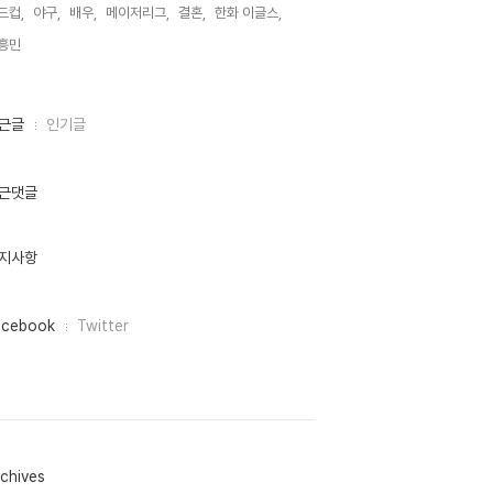
드컵,
야구,
배우,
메이저리그,
결혼,
한화 이글스,
흥민,
근글
인기글
근댓글
지사항
acebook
Twitter
chives