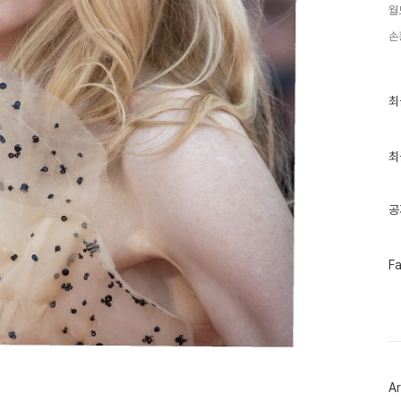
월
손
최
최
근
글
과
인
최
기
글
공
페
F
이
스
북
트
위
터
플
러
Ar
그