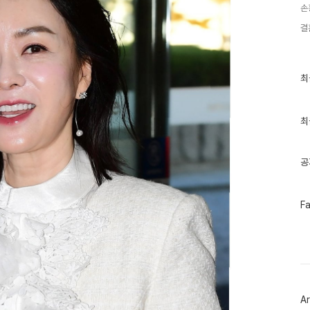
손
결
최
최
근
글
과
인
최
기
글
공
페
F
이
스
북
트
위
터
플
러
Ar
그