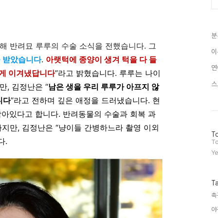
분
통해 반려묘 루루의 수술 소식을 전했습니다. 그
이
을 받았습니다
.
아랫턱에 종양이 생겨 턱을 다 들
연
하게 이겨냈답니다
”라고 밝혔습니다. 루루는 나이
스
, 김정난은 “
남은 생을 우리 루루가 아프지 않
니다
”라고 전하며 깊은 애정을 드러냈습니다. 현
남아있다고 합니다. 반려동물의 수술과 회복 과
하지만, 김정난은 “냥이들 간병하느라 촬영 이외
방
To
다.
문
To
자
Ye
수
T
축
야