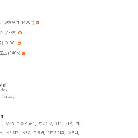
류 전체보기
(14384)
슈
(7789)
예
(3188)
포츠
(3406)
tal
day :
sterday :
ag
구,
MLB,
한화 이글스,
프로야구,
정치,
배우,
가족,
구,
국민의힘,
KBO,
이재명,
메이저리그,
월드컵,