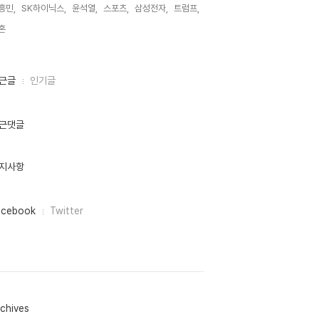
흥민,
SK하이닉스,
윤석열,
스포츠,
삼성전자,
트럼프,
혼,
근글
인기글
근댓글
지사항
acebook
Twitter
chives