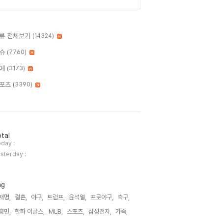
류 전체보기
(14324)
슈
(7760)
예
(3173)
포츠
(3390)
tal
day :
sterday :
ag
재명,
결혼,
야구,
트럼프,
윤석열,
프로야구,
축구,
흥민,
한화 이글스,
MLB,
스포츠,
삼성전자,
가족,