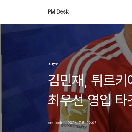
PM Desk
스포츠
김민재, 튀르키
최우선 영입 타
262억 난관 
pmdesk
2026. 7. 5. 22:06