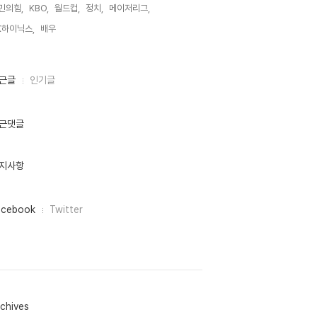
민의힘,
KBO,
월드컵,
정치,
메이저리그,
K하이닉스,
배우,
근글
인기글
근댓글
지사항
acebook
Twitter
chives