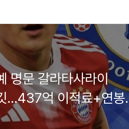
예 명문 갈라타사라이
깃…437억 이적료+연봉
극복할까