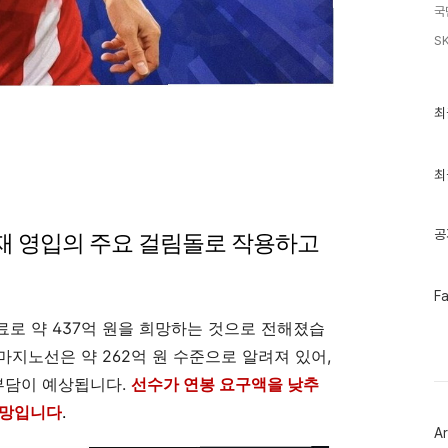
국
S
최
최
근
글
과
인
최
기
글
공
재 영입의 주요 걸림돌로 작용하고
페
F
이
스
로 약 437억 원을 희망하는 것으로 전해졌습
북
 마지노선은 약 262억 원 수준으로 알려져 있어,
트
위
부담이 예상됩니다.
선수가 연봉 요구액을 낮추
터
플
전망입니다
.
러
Ar
그