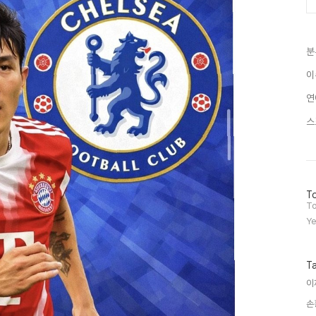
분
이
연
스
방
To
문
To
자
Ye
수
T
이
손