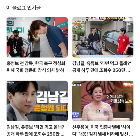
게 큰 부담으로 다가오고 있습니다. 이러한 가격 상승은 2
이 블로그 인기글
0대 소비자들의 구매 심리에 적지 않은 영향을 미치고 있
으며, 헤드셋 시장의 새로운 과제로 떠오르고 있습니다. 가
격 인상의 주범? 기능 개선과 패션 아이템화무선 헤드셋 가
격 상승의 주요 원인 중 하나는 기능 개선입니다. 소니의 신
제품 ‘WH-10..
홍명보 전 감독, 한국 축구 정상화
김남길, 유튜브 '라면 먹고 올래?'
위해 국회 청문회 참석 의사 밝혀
공개 하루 만에 조회수 250만 돌
파하며 화제성 입증
김남길, 유튜브 '라면 먹고 올래?'
선우용여, 미국 인종차별에 '사이
공개 하루 만에 조회수 250만 돌
다' 대응! 김치 냄새 비하에 맞선 통