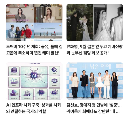
파하며 화제성 입증
쾌한 이야기
도깨비 10주년 재회: 공유, 풀메 김
류화영, 9월 결혼 앞두고 예비신랑
고은에 폭소하며 찐친 케미 발산!
과 눈부신 웨딩 화보 공개!
AI 인프라 사회 구축: 성과를 사회
김선호, 정예지 첫 만남에 '심쿵'…
와 연결하는 국가의 역할
귀여움에 최예나도 감탄한 '내 남
은 연애'