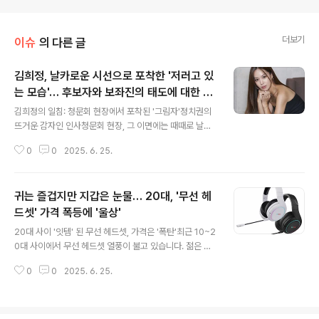
더보기
이슈
의 다른 글
김희정, 날카로운 시선으로 포착한 '저러고 있
는 모습'… 후보자와 보좌진의 태도에 대한 쓴
글 내용
소리
김희정의 일침: 청문회 현장에서 포착된 '그림자'정치권의
뜨거운 감자인 인사청문회 현장, 그 이면에는 때때로 날카
로운 시선이 존재합니다. JTBC 뉴스에 따르면, 김희정 씨
0
0
2025. 6. 25.
는 후보자와 보좌진의 태도를 지적하며 쓴소리를 아끼지
않았습니다. 김희정 씨가 지적한 '저러고 있는 모습'은 단순
히 특정 인물의 행동을 넘어, 정치권 전반의 태도와 자세에
귀는 즐겁지만 지갑은 눈물… 20대, '무선 헤
대한 비판으로 해석될 수 있습니다. 특히, 이재명 정부 초대
국무총리 후보자로 지명된 김민석 후보자에 대한 인사청문
드셋' 가격 폭등에 '울상'
글 내용
회에서 불거진 논란은 이러한 김희정 씨의 발언에 더욱 무
20대 사이 '잇템' 된 무선 헤드셋, 가격은 '폭탄'최근 10~2
게를 실어줍니다. 야당은 김 후보자에 대한 의혹을 제기하
0대 사이에서 무선 헤드셋 열풍이 불고 있습니다. 젊은 층
며 공세를 펼쳤고, 김 후보자는 이에 대해 반박과 해명을 반
에 영향력이 큰 연예인들이 착용하면서 하나의 ‘패션 아이
복했습니다. 이러한 과정에서 드러나는 후보자와 보좌진의
0
0
2025. 6. 25.
템’으로 자리 잡았기 때문입니다. 하지만 선풍적인 인기와
태도는 국민들에게 어떤 인상을..
비례하여 가격도 천정부지로 치솟으면서, 20대들의 부담
이 커지고 있습니다. 특히, 60만원을 넘어선 고가 제품과
80만원에 육박하는 애플 에어팟 맥스의 가격은 젊은 층에